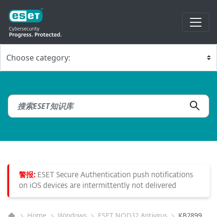
警报:
ESET Secure Authentication push notifications
on iOS devices are intermittently not delivered
Home
Windows
ESET NOD32 Antivirus
KB2899