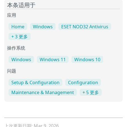
本条适用于
应用
Home
Windows
ESET NOD32 Antivirus
+ 3 更多
操作系统
Windows
Windows 11
Windows 10
问题
Setup & Configuration
Configuration
Maintenance & Management
+ 5 更多
上次更新日期: Mar 9, 2026