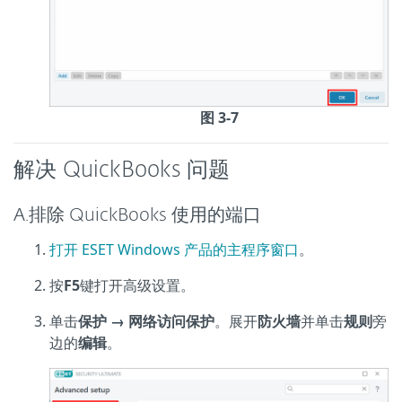
图 3-7
解决 QuickBooks 问题
A.排除 QuickBooks 使用的端口
打开 ESET Windows 产品的主程序窗口
。
按
F5
键打开高级设置。
单击
保护 → 网络访问保护
。展开
防火墙
并单击
规则
旁
边的
编辑
。