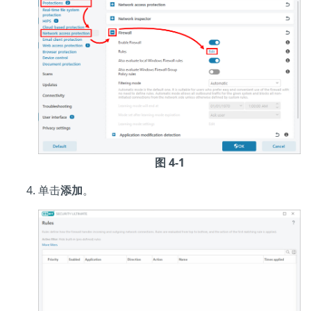
图 4-1
单击
添加
。