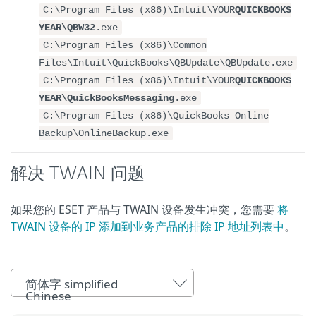
C:\Program Files (x86)\Intuit\YOUR
QUICKBOOKS
YEAR\QBW32
.exe
C:\Program Files (x86)\Common
Files\Intuit\QuickBooks\QBUpdate\QBUpdate.exe
C:\Program Files (x86)\Intuit\YOUR
QUICKBOOKS
YEAR\QuickBooksMessaging
.exe
C:\Program Files (x86)\QuickBooks Online
Backup\OnlineBackup.exe
解决 TWAIN 问题
如果您的 ESET 产品与 TWAIN 设备发生冲突，您需要
将
TWAIN 设备的 IP 添加到业务产品的排除 IP 地址列表中
。
简体字 simplified
Chinese