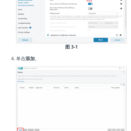
图 3-1
单击
添加
。