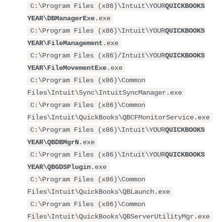
C:\Program Files (x86)\Intuit\YOUR
QUICKBOOKS
YEAR\DBManagerExe
.exe
C:\Program Files (x86)\Intuit\YOUR
QUICKBOOKS
YEAR\FileManagement
.exe
C:\Program Files (x86)/Intuit\YOUR
QUICKBOOKS
YEAR\FileMovementExe
.exe
C:\Program Files (x86)\Common
Files\Intuit\Sync\IntuitSyncManager.exe
C:\Program Files (x86)\Common
Files\Intuit\QuickBooks\QBCFMonitorService.exe
C:\Program Files (x86)\Intuit\YOUR
QUICKBOOKS
YEAR\QBDBMgrN
.exe
C:\Program Files (x86)\Intuit\YOUR
QUICKBOOKS
YEAR\QBGDSPlugin
.exe
C:\Program Files (x86)\Common
Files\Intuit\QuickBooks\QBLaunch.exe
C:\Program Files (x86)\Common
Files\Intuit\QuickBooks\QBServerUtilityMgr.exe