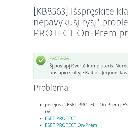
[KB8563] Išspręskite kl
nepavykusį ryšį" prob
PROTECT On-Prem pr
PASTABA:
Šį puslapį išvertė kompiuteris. Norėd
puslapio skiltyje Kalbos. Jei jums ka
Problema
perėjus iš ESET PROTECT On-Prem į ES
ryšį"
ESET PROTECT
ESET PROTECT On-Prem