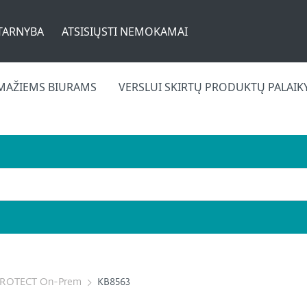
TARNYBA
ATSISIŲSTI NEMOKAMAI
MAŽIEMS BIURAMS
VERSLUI SKIRTŲ PRODUKTŲ PALAI
PROTECT On-Prem
KB8563