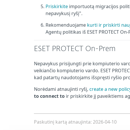
Priskirkite
importuotą migracijos polit
nepavykusį ryšį".
Rekomenduojame
kurti ir priskirti na
Agentų politikas iš ESET PROTECT On-
ESET PROTECT On-Prem
Nepavykus prisijungti prie kompiuterio var
veikiančio kompiuterio vardo. ESET PROTEC
kad patartų naudotojams išspręsti ryšio pr
Norėdami atnaujinti ryšį,
create a new polic
to connect to
ir priskirkite jį paveiktiems 
Paskutinį kartą atnaujinta: 2026-04-10