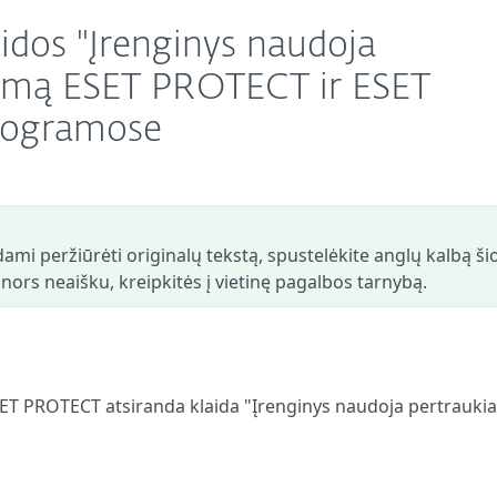
aidos "Įrenginys naudoja
lemą ESET PROTECT ir ESET
ogramose
ami peržiūrėti originalų tekstą, spustelėkite anglų kalbą ši
s nors neaišku, kreipkitės į vietinę pagalbos tarnybą.
ET PROTECT atsiranda klaida "Įrenginys naudoja pertrauki