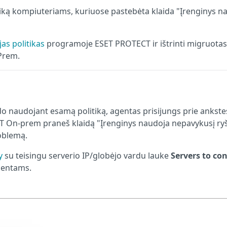
iką kompiuteriams, kuriuose pastebėta klaida "Įrenginys n
ujas politikas
programoje ESET PROTECT ir ištrinti migruotas
Prem.
do naudojant esamą politiką, agentas prisijungs prie ankste
T On-prem praneš klaidą "Įrenginys naudoja nepavykusį ryš
oblemą.
y
su teisingu serverio IP/globėjo vardu lauke
Servers to co
agentams.