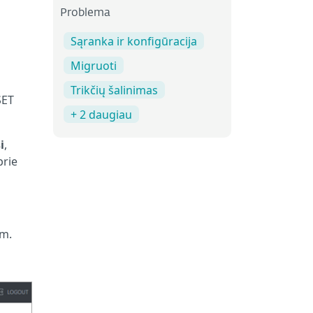
Problema
Sąranka ir konfigūracija
Migruoti
Trikčių šalinimas
SET
+ 2 daugiau
i
,
prie
em.