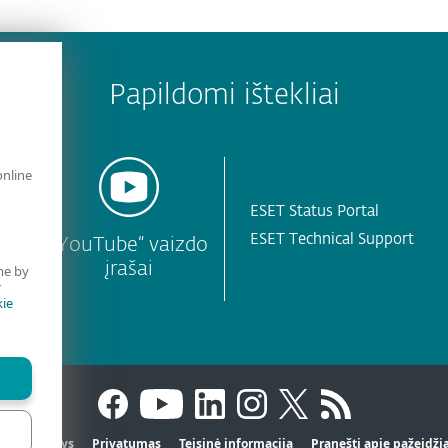
Papildomi ištekliai
online
ESET Status Portal
ESET Technical Support
s
„YouTube“ vaizdo
įrašai
me by
r
ie
iai duomenys
Privatumas
Teisinė informacija
Pranešti apie pažeid