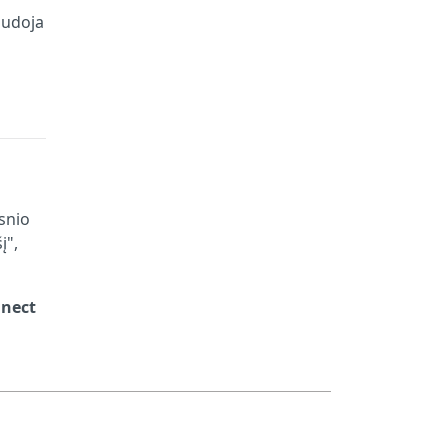
audoja
snio
į",
nnect