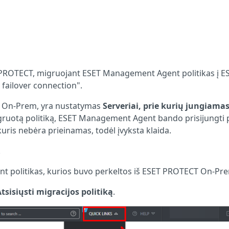
PROTECT, migruojant ESET Management Agent politikas į E
 failover connection".
T On-Prem, yra nustatymas
Serveriai, prie kurių jungiamas
uotą politiką, ESET Management Agent bando prisijungti 
ris nebėra prieinamas, todėl įvyksta klaida.
.
 politikas, kurios buvo perkeltos iš ESET PROTECT On-Pr
tsisiųsti migracijos politiką
.