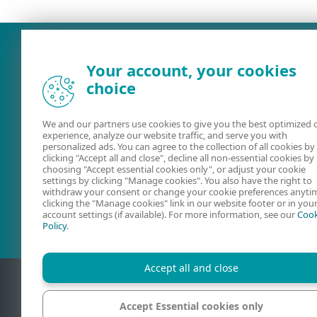
Your account, your cookies
choice
We and our partners use cookies to give you the best optimized 
experience, analyze our website traffic, and serve you with
personalized ads. You can agree to the collection of all cookies by
clicking "Accept all and close", decline all non-essential cookies by
choosing "Accept essential cookies only", or adjust your cookie
Naudotojo
ESET foruma
settings by clicking "Manage cookies". You also have the right to
vadovai
withdraw your consent or change your cookie preferences anyti
clicking the "Manage cookies" link in our website footer or in you
account settings (if available). For more information, see our
Cook
Policy
.
Accept all and close
Accept Essential cookies only
Kontaktin