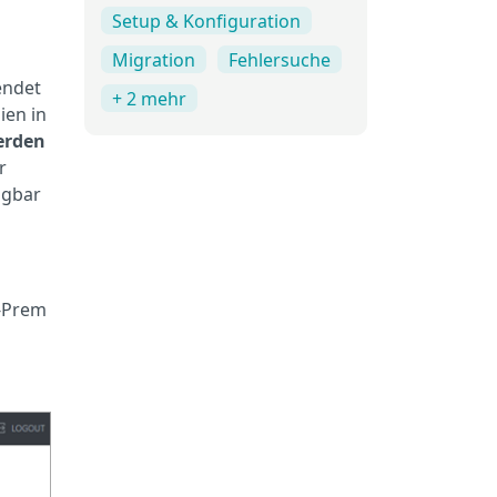
Setup & Konfiguration
Migration
Fehlersuche
endet
+ 2 mehr
ien in
erden
r
ügbar
n-Prem