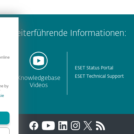
Weiterführende Informationen:
online
ESET Status Portal
ESET Technical Support
Knowledgebase
Videos
me by
r
ie