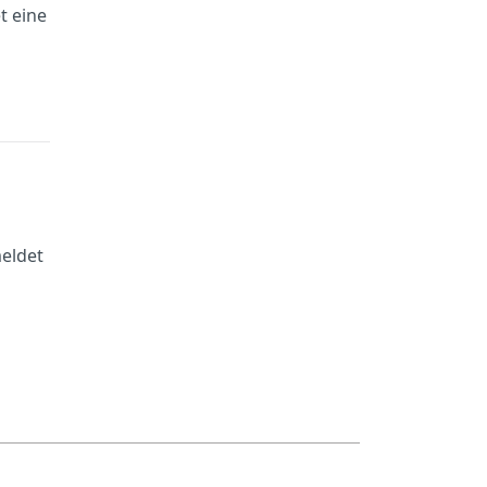
t eine
eldet