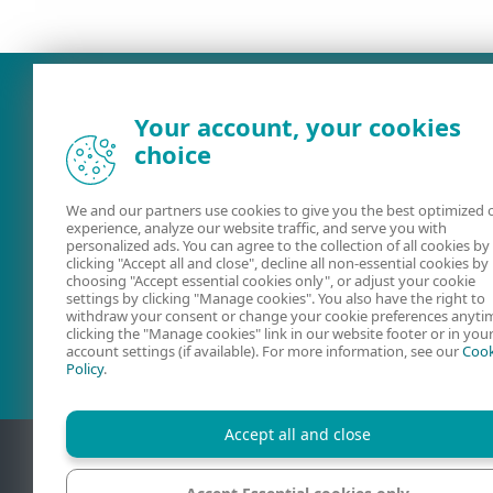
Your account, your cookies
choice
We and our partners use cookies to give you the best optimized 
experience, analyze our website traffic, and serve you with
personalized ads. You can agree to the collection of all cookies by
clicking "Accept all and close", decline all non-essential cookies by
choosing "Accept essential cookies only", or adjust your cookie
Online-Hilfe
ESET Forum
settings by clicking "Manage cookies". You also have the right to
withdraw your consent or change your cookie preferences anyti
clicking the "Manage cookies" link in our website footer or in you
account settings (if available). For more information, see our
Cook
Policy
.
Accept all and close