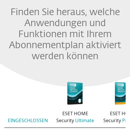
Finden Sie heraus, welche
Anwendungen und
Funktionen mit Ihrem
Abonnementplan aktiviert
werden können
ESET HOME
ESET HO
EINGESCHLOSSEN
Security
Ultimate
Security
Pr