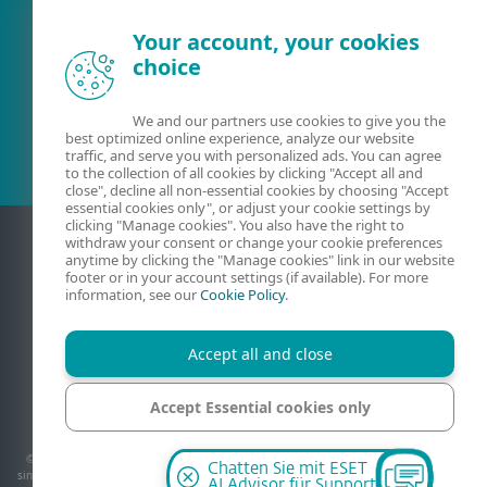
Your account, your cookies
choice
Bestehender Kunde?
We and our partners use cookies to give you the
best optimized online experience, analyze our website
traffic, and serve you with personalized ads. You can agree
to the collection of all cookies by clicking "Accept all and
close", decline all non-essential cookies by choosing "Accept
essential cookies only", or adjust your cookie settings by
clicking "Manage cookies". You also have the right to
withdraw your consent or change your cookie preferences
anytime by clicking the "Manage cookies" link in our website
footer or in your account settings (if available). For more
information, see our
Cookie Policy
.
Accept all and close
Kontakt
AGB
Datenschutzerklärung
Impressum
Accept Essential cookies only
Sicherheitslücke melden
Sitemap
Cookies verwalten
Manage cookies
© 1992-2026 ESET, spol. s r.o. - Alle Rechte vorbehalten. Verwendete Warenzeichen
Chatten Sie mit ESET
sind Warenzeichen oder eingetragene Warenzeichen von ESET, spol. s r.o.. Andere hier
AI Advisor für Support