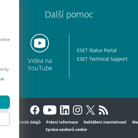
Další pomoc
online
ESET Status Portal
ESET Technical Support
Videa na
YouTube
me by
r
ie
hrana osobních údajů
Právní informace
Nahlášení zranitelností
Ma
Správa souborů cookie