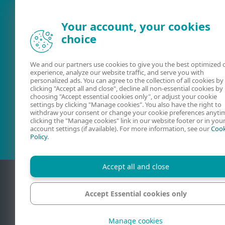
Your account, your cookies
choice
We and our partners use cookies to give you the best optimized 
experience, analyze our website traffic, and serve you with
personalized ads. You can agree to the collection of all cookies by
clicking "Accept all and close", decline all non-essential cookies by
choosing "Accept essential cookies only", or adjust your cookie
Uživatelské
ESET Fórum
settings by clicking "Manage cookies". You also have the right to
příručky
withdraw your consent or change your cookie preferences anyti
clicking the "Manage cookies" link in our website footer or in you
account settings (if available). For more information, see our
Cook
Policy
.
Accept all and close
Accept Essential cookies only
Kontakt
Oc
Manage cookies