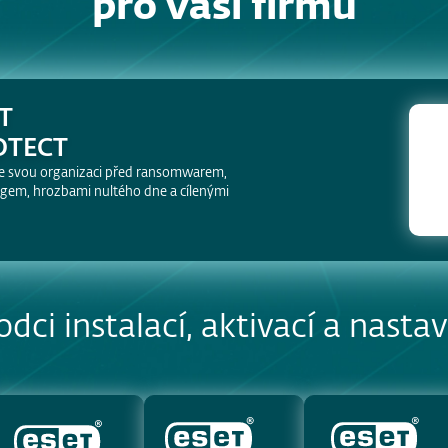
pro vaši firmu
T
OTECT
e svou organizaci před ransomwarem,
ngem, hrozbami nultého dne a cílenými
dci instalací, aktivací a nast