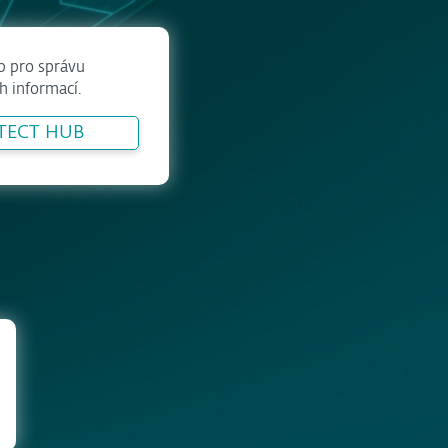
b pro správu
h informací.
OTECT HUB