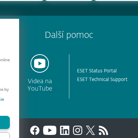
Další pomoc
online
ESET Status Portal
ESET Technical Support
Videa na
YouTube
me by
r
ie