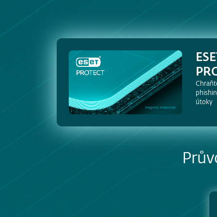
ESE
PR
Chraňt
phishi
útoky
Průvo