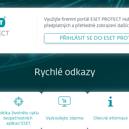
Využijte firemní portál ESET PROTECT Hu
předplatných a přehledné zobrazení dalšíc
PŘIHLÁSIT SE DO ESET PR
Rychlé odkazy
olitika životního cyklu 
bezpečnostních 
Vyzkoušejte zdarma
Obecné informace
aplikací ESET