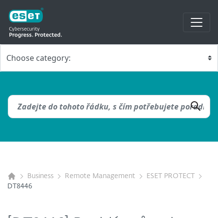
Business
Remote Management
ESET PROTECT
DT8446