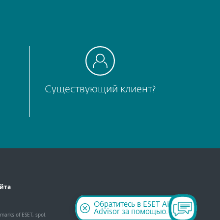
Существующий клиент?
айта
Обратитесь в ESET AI
Advisor за помощью.
marks of ESET, spol.