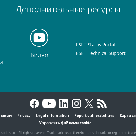
Дополнительные ресурсы
ESET Status Portal
ESET Technical Support
Видео
й
пании
Privacy
Legal information
Report vulnerabilities
Карта с
Управлять файлами cookie
 spol. s r.o. - All rights reserved. Trademarks used therein are trademarks or registered trade