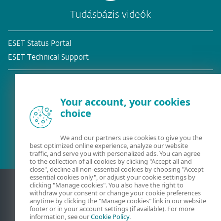
Tudásbázis videók
ESET Status Portal
ESET Technical Support
Your account, your cookies
choice
Meglévő ügyfél?
We and our partners use cookies to give you the
best optimized online experience, analyze our website
traffic, and serve you with personalized ads. You can agree
to the collection of all cookies by clicking "Accept all and
close", decline all non-essential cookies by choosing "Accept
essential cookies only", or adjust your cookie settings by
clicking "Manage cookies". You also have the right to
withdraw your consent or change your cookie preferences
anytime by clicking the "Manage cookies" link in our website
footer or in your account settings (if available). For more
information, see our
Cookie Policy
.