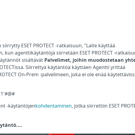
iirrytty ESET PROTECT -ratkaisuun, "Laite käyttää
in, kun agenttikäytäntöjä siirretään ESET PROTECT -ratkaisu
äytännöt sisältävät
Palvelimet, joihin muodostetaan yht
OTECTissa. Siirrettyä käytäntöä käyttäen Agentti yrittää
TECT On-Prem -palvelimeen, joka ei ole enää käytettäviss
'1'#@#
t -käytäntöjen
kohdentaminen
, jotka siirrettiin ESET PRO
ytäntö....