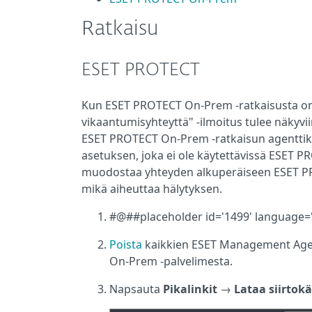
Ratkaisu
ESET PROTECT
Kun ESET PROTECT On-Prem -ratkaisusta on s
vikaantumisyhteyttä" -ilmoitus tulee näkyvi
ESET PROTECT On-Prem -ratkaisun agenttik
asetuksen, joka ei ole käytettävissä ESET PR
muodostaa yhteyden alkuperäiseen ESET PRO
mikä aiheuttaa hälytyksen.
#@##placeholder id='1499' language=
Poista
kaikkien ESET Management Agen
On-Prem -palvelimesta.
Napsauta
Pikalinkit
→
Lataa siirtokä