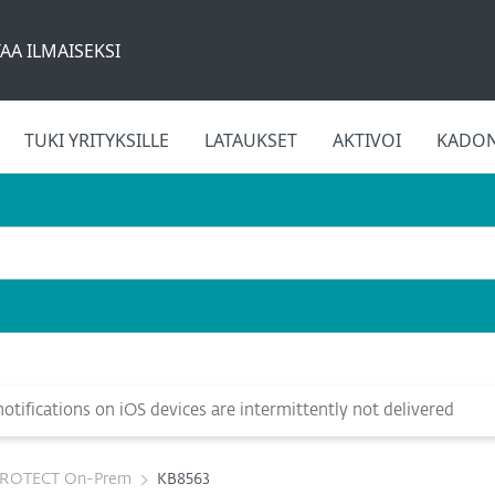
AA ILMAISEKSI
TUKI YRITYKSILLE
LATAUKSET
AKTIVOI
KADON
tifications on iOS devices are intermittently not delivered
PROTECT On-Prem
KB8563