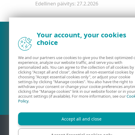
Edellinen päivitys: 27.2.2026
Your account, your cookies
choice
We and our partners use cookies to give you the best optimized 
experience, analyze our website traffic, and serve you with
personalized ads. You can agree to the collection of all cookies by
clicking "Accept all and close", decline all non-essential cookies by
choosing "Accept essential cookies only", or adjust your cookie
settings by clicking "Manage cookies". You also have the right to
Käyttöoppaat
ESET-foorum
withdraw your consent or change your cookie preferences anyti
clicking the "Manage cookies" link in our website footer or in you
account settings (if available). For more information, see our
Cook
Policy
.
Accept all and close