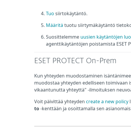
Tuo
siirtokäytäntö.
Määritä
tuotu siirtymäkäytäntö tietokon
Suosittelemme
uusien käytäntöjen luo
agenttikäytäntöjen poistamista ESET
ESET PROTECT On-Prem
Kun yhteyden muodostaminen isäntänimeen 
muodostaa yhteyden edelliseen toimivaan i
vikaantunutta yhteyttä" -ilmoituksen neuv
Voit päivittää yhteyden
create a new policy
l
to
-kenttään ja osoittamalla sen asianomaisil