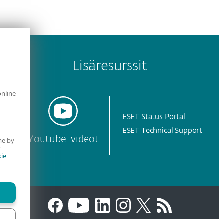
Lisäresurssit
online
ESET Status Portal
ESET Technical Support
i
Youtube-videot
me by
r
ie