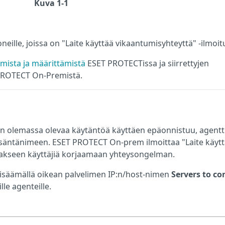
Kuva 1-1
eille, joissa on "Laite käyttää vikaantumisyhteyttä" -ilmoit
mista ja määrittämistä
ESET PROTECTissa ja siirrettyjen
 PROTECT On-Premistä.
olemassa olevaa käytäntöä käyttäen epäonnistuu, agentt
säntänimeen. ESET PROTECT On-prem ilmoittaa "Laite käyt
oakseen käyttäjiä korjaamaan yhteysongelman.
isäämällä oikean palvelimen IP:n/host-nimen
Servers to co
le agenteille.