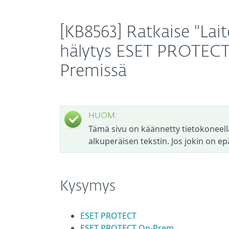
[KB8563] Ratkaise "Lai
hälytys ESET PROTECT
Premissä
HUOM:
Tämä sivu on käännetty tietokoneell
alkuperäisen tekstin. Jos jokin on ep
Kysymys
ESET PROTECT
ESET PROTECT On-Prem