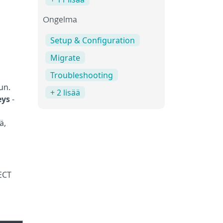
Ongelma
Setup & Configuration
Migrate
Troubleshooting
un.
+ 2 lisää
eys
-
ä,
TECT