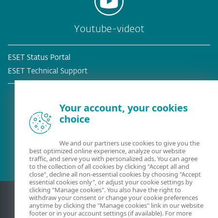
Youtube-videot
ESET Status Portal
ESET Technical Support
Your account, your cookies
choice
Olemassa oleva asiakas?
We and our partners use cookies to give you the
best optimized online experience, analyze our website
traffic, and serve you with personalized ads. You can agree
to the collection of all cookies by clicking "Accept all and
close", decline all non-essential cookies by choosing "Accept
essential cookies only", or adjust your cookie settings by
clicking "Manage cookies". You also have the right to
withdraw your consent or change your cookie preferences
anytime by clicking the "Manage cookies" link in our website
footer or in your account settings (if available). For more