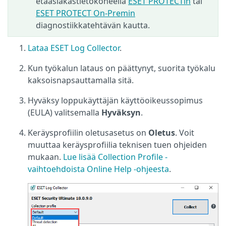
etäasiakastietokoneella
ESET PROTECTin
tai
ESET PROTECT On-Premin
diagnostiikkatehtävän kautta.
Lataa ESET Log Collector
.
Kun työkalun lataus on päättynyt, suorita työkalu
kaksoisnapsauttamalla sitä.
Hyväksy loppukäyttäjän käyttöoikeussopimus
(EULA) valitsemalla
Hyväksyn
.
Keräysprofiilin oletusasetus on
Oletus
. Voit
muuttaa keräysprofiilia teknisen tuen ohjeiden
mukaan.
Lue lisää Collection Profile -
vaihtoehdoista Online Help -ohjeesta
.