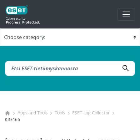
Apps and Tools
Tools
ESET Log Collector
KB3466