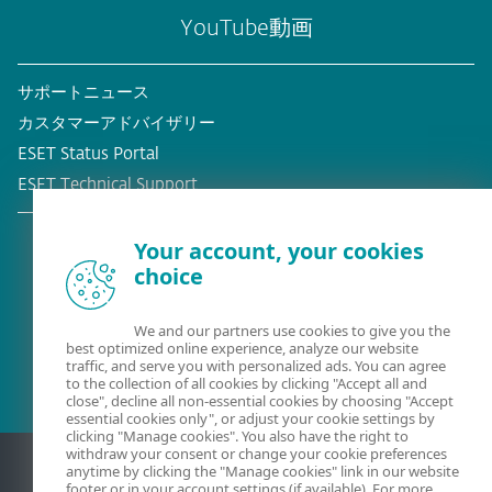
YouTube動画
サポートニュース
カスタマーアドバイザリー
ESET Status Portal
ESET Technical Support
Your account, your cookies
choice
既存の顧客？
We and our partners use cookies to give you the
best optimized online experience, analyze our website
traffic, and serve you with personalized ads. You can agree
to the collection of all cookies by clicking "Accept all and
close", decline all non-essential cookies by choosing "Accept
essential cookies only", or adjust your cookie settings by
clicking "Manage cookies". You also have the right to
withdraw your consent or change your cookie preferences
anytime by clicking the "Manage cookies" link in our website
footer or in your account settings (if available). For more