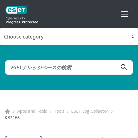
Apps and Tools
Tools
ESET Log Collector
KB3466