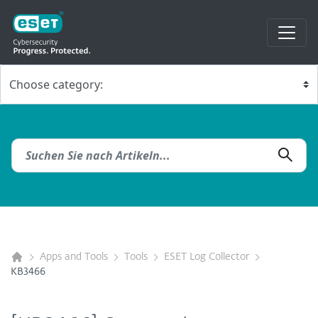
Apps and Tools
Tools
ESET Log Collector
KB3466