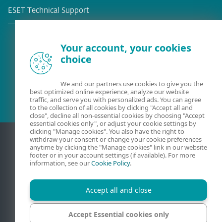
ESET Technical Support
Your account, your cookies
choice
Bestehender Kunde?
We and our partners use cookies to give you the
best optimized online experience, analyze our website
traffic, and serve you with personalized ads. You can agree
to the collection of all cookies by clicking "Accept all and
close", decline all non-essential cookies by choosing "Accept
essential cookies only", or adjust your cookie settings by
clicking "Manage cookies". You also have the right to
withdraw your consent or change your cookie preferences
anytime by clicking the "Manage cookies" link in our website
footer or in your account settings (if available). For more
information, see our
Cookie Policy
.
Accept all and close
Kontakt
AGB
Datenschutzerklärung
Impressum
Accept Essential cookies only
Sicherheitslücke melden
Sitemap
Cookies verwalten