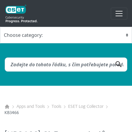
Apps and Tools
Tools
ESET Log Collector
KB3466