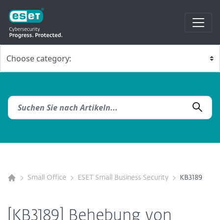
Small Office
ESET Small Business Security
KB3189
[KB3189] Behebung von