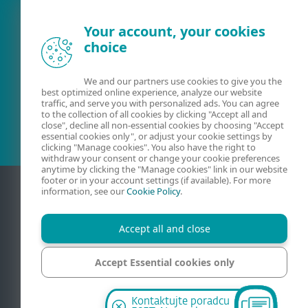
Your account, your cookies
Existujúci zákazník?
choice
We and our partners use cookies to give you the
best optimized online experience, analyze our website
Kontaktujte nás
traffic, and serve you with personalized ads. You can agree
to the collection of all cookies by clicking "Accept all and
02/322 44 444
(pracovné dni 8:00 - 18:30)
close", decline all non-essential cookies by choosing "Accept
essential cookies only", or adjust your cookie settings by
clicking "Manage cookies". You also have the right to
withdraw your consent or change your cookie preferences
anytime by clicking the "Manage cookies" link in our website
footer or in your account settings (if available). For more
information, see our
Cookie Policy
.
Accept all and close
Accept Essential cookies only
Kontakt
Ochrana súkromia
Právne informácie
Manage cookies
Kontaktujte poradcu
Mapa stránky
Spravovať súbory cookie