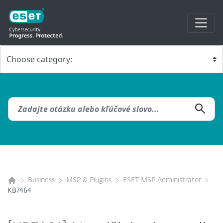
Business
MSP & Plugins
ESET MSP Administrator
KB7464