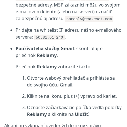
bezpečné adresy. MSP zákazníci môžu vo svojom
e‑mailovom kliente (alebo na serveri) označiť
za bezpečnú aj adresu
.
noreply@ema.eset.com
Pridajte na whitelist IP adresu nášho e‑mailového
servera:
.
50.31.61.240
Používatelia služby Gmail
: skontrolujte
priečinok
Reklamy
.
Priečinok
Reklamy
zobrazíte takto:
Otvorte webový prehliadač a prihláste sa
do svojho účtu Gmail.
Kliknite na ikonu plus (
+
) vpravo od kariet.
Označte začiarkavacie políčko vedľa položky
Reklamy
a kliknite na
Uložiť
.
Ak ani po vykonaní uvedených krokov správu