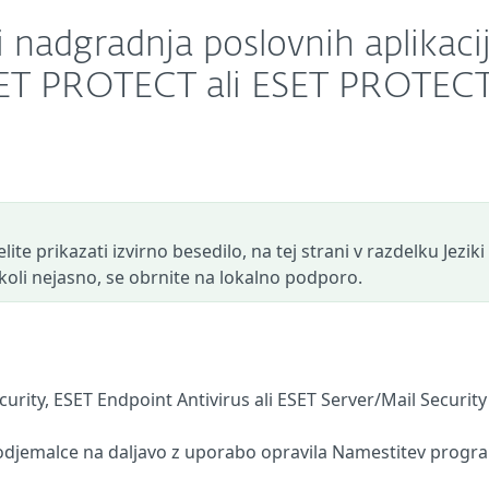
i nadgradnja poslovnih aplikaci
ET PROTECT ali ESET PROTEC
ite prikazati izvirno besedilo, na tej strani v razdelku Jeziki
r koli nejasno, se obrnite na lokalno podporo.
urity, ESET Endpoint Antivirus ali ESET Server/Mail Security
v odjemalce na daljavo z uporabo opravila Namestitev prog