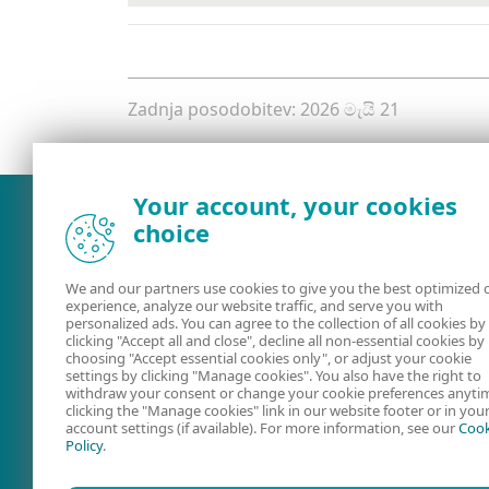
Zadnja posodobitev: 2026 මැයි 21
Your account, your cookies
choice
We and our partners use cookies to give you the best optimized 
experience, analyze our website traffic, and serve you with
personalized ads. You can agree to the collection of all cookies by
clicking "Accept all and close", decline all non-essential cookies by
choosing "Accept essential cookies only", or adjust your cookie
settings by clicking "Manage cookies". You also have the right to
withdraw your consent or change your cookie preferences anyti
Uporabniški
Forum družb
clicking the "Manage cookies" link in our website footer or in you
account settings (if available). For more information, see our
Cook
priročniki
ESET
Policy
.