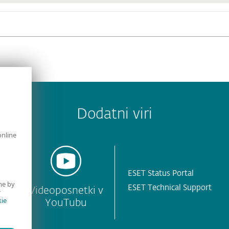
Dodatni viri
online
ESET Status Portal
me by
ESET Technical Support
e
Videoposnetki v
r
ie
YouTubu