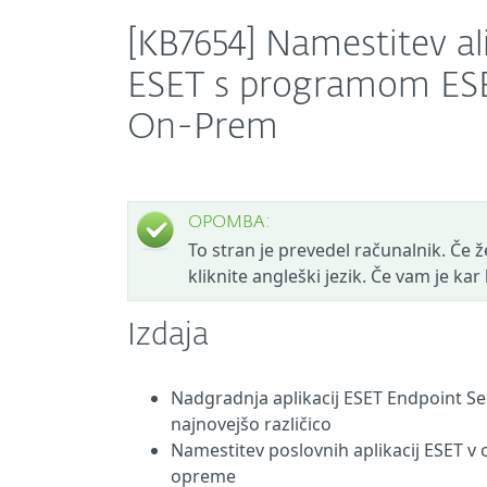
[KB7654] Namestitev al
ESET s programom ES
On-Prem
OPOMBA:
To stran je prevedel računalnik. Če žel
kliknite angleški jezik. Če vam je ka
Izdaja
Nadgradnja aplikacij ESET Endpoint Sec
najnovejšo različico
Namestitev poslovnih aplikacij ESET 
opreme