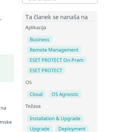
j
Ta članek se nanaša na
T
Aplikacija
Business
Remote Management
ESET PROTECT On-Prem
ESET PROTECT
OS
Cloud
OS Agnostic
Težava
 na
Installation & Upgrade
ramske
Upgrade
Deployment