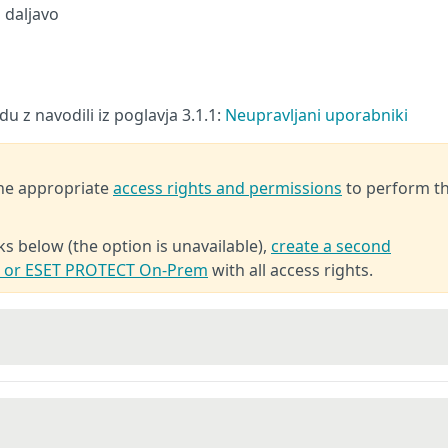
 daljavo
adu z navodili iz poglavja 3.1.1:
Neupravljani uporabniki
the appropriate
access rights and permissions
to perform t
ks below (the option is unavailable),
create a second
T or ESET PROTECT On-Prem
with all access rights.