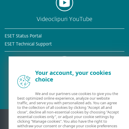
Videoclipuri YouTube
ESET Status Portal
ESET Technical Support
Your account, your cookies
choice
Client existent?
We and our partners use cookies to give you the
best optimized online experience, analyze our website
traffic, and serve you with personalized ads. You can agree
to the collection of all cookies by clicking "Accept all and
close", decline all non-essential cookies by choosing "Accept
essential cookies only", or adjust your cookie settings by
clicking "Manage cookies". You also have the right to
withdraw your consent or change your cookie preferences