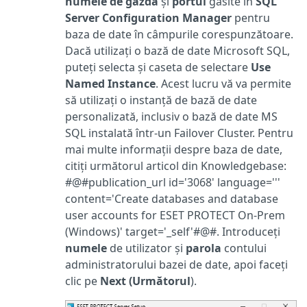
numele de gazdă
și
portul
găsite în
SQL
Server Configuration Manager
pentru
baza de date în câmpurile corespunzătoare.
Dacă utilizați o bază de date Microsoft SQL,
puteți selecta și caseta de selectare
Use
Named Instance
. Acest lucru vă va permite
să utilizați o instanță de bază de date
personalizată, inclusiv o bază de date MS
SQL instalată într-un Failover Cluster. Pentru
mai multe informații despre baza de date,
citiți următorul articol din Knowledgebase:
#@#publication_url id='3068' language='''
content='Create databases and database
user accounts for ESET PROTECT On-Prem
(Windows)' target='_self'#@#. Introduceți
numele
de utilizator și
parola
contului
administratorului bazei de date, apoi faceți
clic pe
Next (Următorul
).