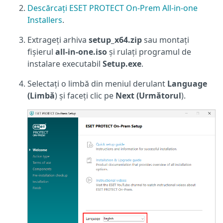
Descărcați ESET PROTECT On-Prem All-in-one
Installers
.
Extrageți arhiva
setup_x64.zip
sau montați
fișierul
all-in-one.iso
și rulați programul de
instalare executabil
Setup.exe
.
Selectați o limbă din meniul
derulant
Language
(Limbă
)
și faceți clic pe
Next (Următorul
).