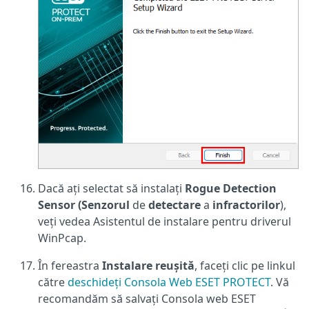
Dacă ați selectat să instalați
Rogue Detection
Sensor (Senzorul
de
detectare
a
infractorilor
),
veți vedea Asistentul de instalare pentru driverul
WinPcap.
În fereastra
Instalare reușită
, faceți clic pe linkul
către
deschideți Consola Web ESET PROTECT
. Vă
recomandăm să salvați Consola web ESET