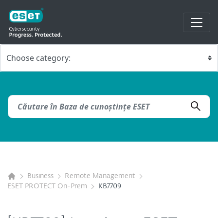
Business
Remote Management
ESET PROTECT On-Prem
KB7709