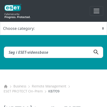
Business
Remote Management
ESET PROTECT On-Prem
KB7709