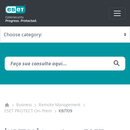
Business
Remote Management
ESET PROTECT On-Prem
KB7709