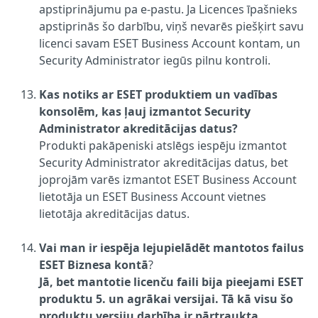
apstiprinājumu pa e-pastu. Ja Licences īpašnieks
apstiprinās šo darbību, viņš nevarēs piešķirt savu
licenci savam ESET Business Account kontam, un
Security Administrator iegūs pilnu kontroli.
Kas notiks ar ESET produktiem un vadības
konsolēm, kas ļauj izmantot Security
Administrator akreditācijas datus?
Produkti pakāpeniski atslēgs iespēju izmantot
Security Administrator akreditācijas datus, bet
joprojām varēs izmantot ESET Business Account
lietotāja un ESET Business Account vietnes
lietotāja akreditācijas datus.
Vai man ir iespēja lejupielādēt mantotos failus
ESET Biznesa kontā
?
Jā, bet mantotie licenču faili bija pieejami ESET
produktu 5. un agrākai versijai. Tā kā visu šo
produktu versiju darbība ir pārtraukta,