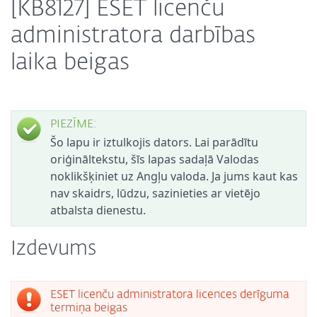
[KB8127] ESET licenču
administratora darbības
laika beigas
PIEZĪME:
Šo lapu ir iztulkojis dators. Lai parādītu
oriģināltekstu, šīs lapas sadaļā Valodas
noklikšķiniet uz Angļu valoda. Ja jums kaut kas
nav skaidrs, lūdzu, sazinieties ar vietējo
atbalsta dienestu.
Izdevums
ESET licenču administratora licences derīguma
termiņa beigas