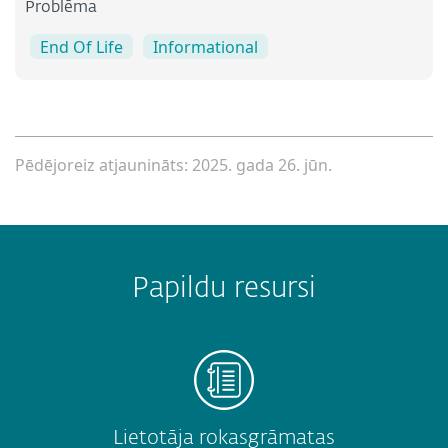
Problēma
End Of Life
Informational
Pēdējoreiz atjaunināts: 2025. gada 26. jūn.
Papildu resursi
Lietotāja rokasgrāmatas