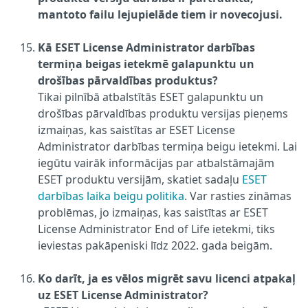
mantoto failu lejupielāde tiem ir novecojusi.
Kā ESET License Administrator darbības
termiņa beigas ietekmē galapunktu un
drošības pārvaldības produktus?
Tikai pilnībā atbalstītās ESET galapunktu un
drošības pārvaldības produktu versijas pieņems
izmaiņas, kas saistītas ar ESET License
Administrator darbības termiņa beigu ietekmi. Lai
iegūtu vairāk informācijas par atbalstāmajām
ESET produktu versijām, skatiet sadaļu
ESET
darbības laika beigu politika
. Var rasties zināmas
problēmas, jo izmaiņas, kas saistītas ar ESET
License Administrator End of Life ietekmi, tiks
ieviestas pakāpeniski līdz 2022. gada beigām.
Ko darīt, ja es vēlos migrēt savu licenci atpakaļ
uz ESET License Administrator?