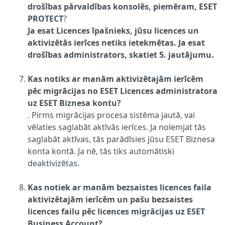
drošības pārvaldības konsolēs, piemēram, ESET
PROTECT
?
Ja esat Licences īpašnieks, jūsu licences un
aktivizētās ierīces netiks ietekmētas. Ja esat
drošības administrators, skatiet 5. jautājumu.
Kas notiks ar manām aktivizētajām ierīcēm
pēc migrācijas no ESET Licences administratora
uz ESET Biznesa kontu?
. Pirms migrācijas procesa sistēma jautā, vai
vēlaties saglabāt aktīvās ierīces. Ja nolemjat tās
saglabāt aktīvas, tās parādīsies jūsu ESET Biznesa
konta kontā. Ja nē, tās tiks automātiski
deaktivizētas.
Kas notiek ar manām bezsaistes licences faila
aktivizētajām ierīcēm un pašu bezsaistes
licences failu pēc licences migrācijas uz ESET
Business Account?