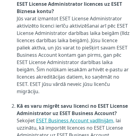
ESET License Administrator licences uz ESET
Biznesa kontu?
Jūs varat izmantot ESET License Administrator
aktivizēto licenci ierīču aktivizēšanai arī pēc ESET
License Administrator darbības laika beigām (līdz
licences darbības laika beigām). Jūsu licence
paliek aktīva, un jūs varat to piešķirt savam ESET
Business Account kontam gan pirms, gan pēc
ESET License Administrator darbības laika
beigām. Šim nolūkam iesakām arhivēt e-pastu ar
licences akreditācijas datiem, ko saņēmāt no
ESET. ESET jūsu vārdā neveic jūsu licenču
migrāciju.
Kā es varu migrēt savu licenci no ESET License
Administrator uz ESET Business Account?
Sekojiet
ESET Business Account vadlīnijām,
lai
uzzinātu, kā importēt licences no ESET License
Administrator uz ESET Business Account.