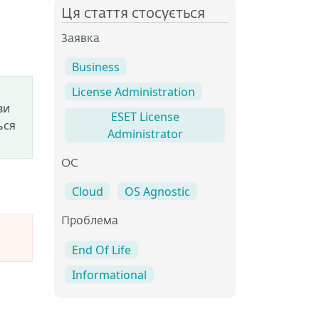
Ця стаття стосується
Заявка
Business
License Administration
ви
ESET License
ься
Administrator
ОС
Cloud
OS Agnostic
Проблема
End Of Life
Informational