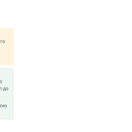
ого
о
п до
вою