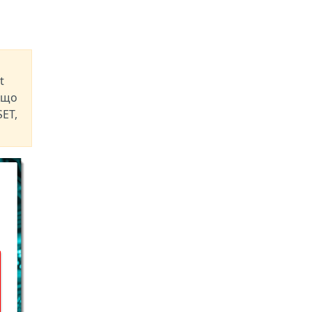
t
кщо
SET,