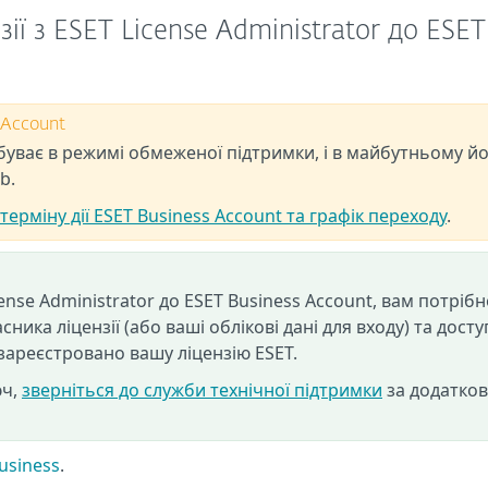
ї з ESET License Administrator до ESET
 Account
буває в режимі обмеженої підтримки, і в майбутньому й
b.
терміну дії ESET Business Account та графік переходу
.
ense Administrator до ESET Business Account, вам потрібн
ника ліцензії (або ваші облікові дані для входу) та досту
зареєстровано вашу ліцензію ESET.
юч,
зверніться до служби технічної підтримки
за додатко
usiness
.