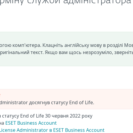
терміну служби адміністратора
огою комп'ютера. Клацніть англійську мову в розділі Мо
оригінальний текст. Якщо вам щось незрозуміло, зверніт
e
ministrator досягнув статусу End of Life.
 статусу End of Life 30 червня 2022 року
 на
ESET Business Account
License Administrator в ESET Business Account