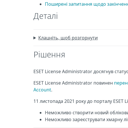
Поширені запитання щодо закінчення 
Деталі
Клацніть, щоб розгорнути
Рішення
ESET License Administrator досягнув статус
ESET License Administrator повинен
перене
Account
.
11 листопада 2021 року до порталу ESET L
Неможливо створити новий облікови
Неможливо зареєструвати хмарну лі