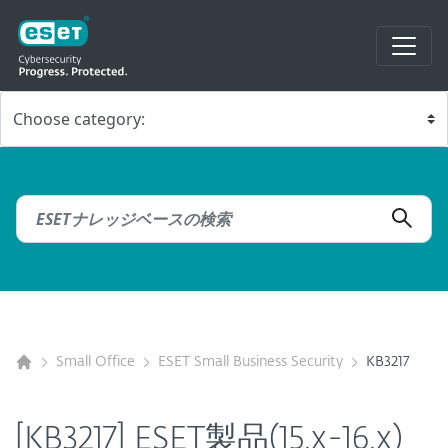
Small Office
ESET Small Business Security
KB3217
[KB3217] ESET製品(15.x-16.x)