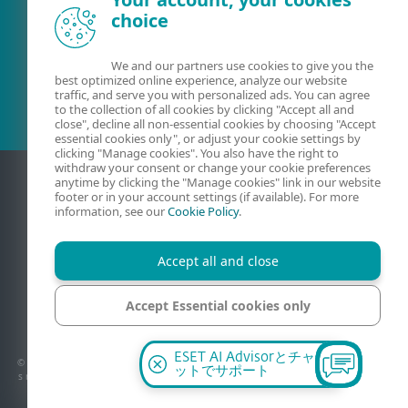
choice
既存の顧客？
We and our partners use cookies to give you the
best optimized online experience, analyze our website
traffic, and serve you with personalized ads. You can agree
to the collection of all cookies by clicking "Accept all and
close", decline all non-essential cookies by choosing "Accept
essential cookies only", or adjust your cookie settings by
clicking "Manage cookies". You also have the right to
withdraw your consent or change your cookie preferences
anytime by clicking the "Manage cookies" link in our website
footer or in your account settings (if available). For more
information, see our
Cookie Policy
.
Accept all and close
Accept Essential cookies only
連絡
プライバシー
法的情報
脆弱性の報告
サイトマップ
Cookieの管理
Manage cookies
ESET AI Advisorとチャ
© 1992 - 2026 ESET, spol. s r.o. - All rights reserved. 使用されている商標は、ESET, spol.
ットでサポート
s r.o.またはESET North Americaの商標または登録商標です。その他の名称およびブランド
は、それぞれの企業の登録商標です。