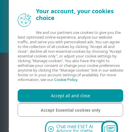
Your account, your cookies
choice
Eksisterende kunde?
We and our partners use cookies to give you the
best optimized online experience, analyze our website
traffic, and serve you with personalized ads. You can agree
to the collection of all cookies by clicking "Accept all and
close", decline all non-essential cookies by choosing "Accept
essential cookies only", or adjust your cookie settings by
clicking "Manage cookies". You also have the right to
withdraw your consent or change your cookie preferences
anytime by clicking the "Manage cookies" link in our website
footer or in your account settings (if available). For more
information, see our
Cookie Policy
.
Accept all and close
Kontakt
Personvern
Juridisk informasjon
Accept Essential cookies only
Rapporter sårbarheter
Nettstedskart
Administrer informasjonskapsler
Manage cookies
Chat med ESET AI
© 1992 - 2026 ESET, spol. s r.o. - Med enerett. Varemerkene som brukes i dette, er
Advisor for støtte