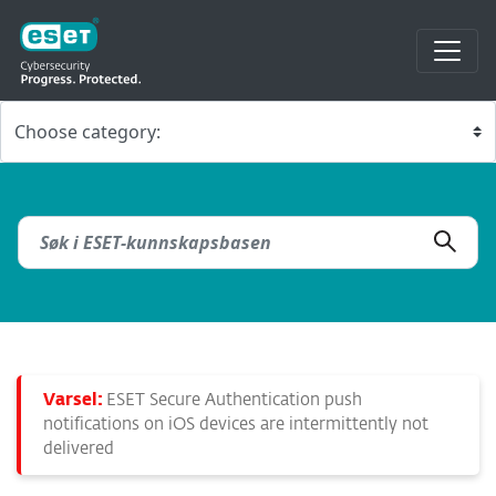
Varsel:
ESET Secure Authentication push
notifications on iOS devices are intermittently not
delivered