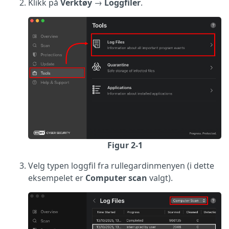
Klikk på
Verktøy
→
Loggfiler
.
Figur 2-1
Velg typen loggfil fra rullegardinmenyen (i dette
eksempelet er
Computer scan
valgt).