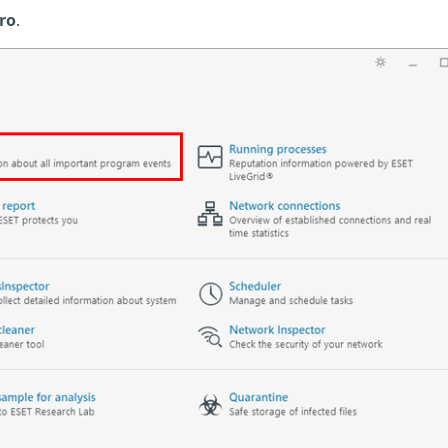
tro
.