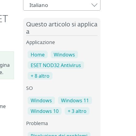
Italiano
ET
Questo articolo si applica
a
Applicazione
Home
Windows
agina
ESET NOD32 Antivirus
e.
+ 8 altro
SO
Windows
Windows 11
ome
Windows 10
+ 3 altro
Problema
Risoluzione dei problemi