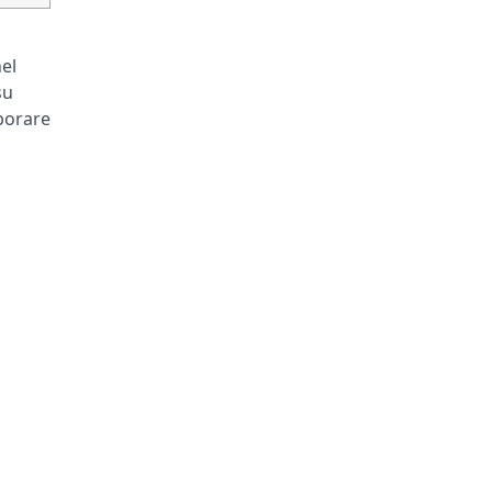
el
su
aborare