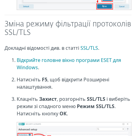
Зміна режиму фільтрації протоколів
SSL/TLS
Докладні відомості див. в статті
SSL/TLS
.
Відкрийте головне вікно програми ESET для
Windows
.
Натисніть
F5
, щоб відкрити Розширені
налаштування.
Клацніть
Захист
, розгорніть
SSL/TLS
і виберіть
режим зі спадного меню
Режим SSL/TLS
.
Натисніть кнопку
ОК
.