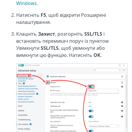
Windows
.
Натисніть
F5
, щоб відкрити Розширені
налаштування.
Клацніть
Захист
, розгорніть
SSL/TLS
і
встановіть перемикач поруч із пунктом
Увімкнути
SSL/TLS
, щоб увімкнути або
вимкнути цю функцію. Натисніть
OK
.