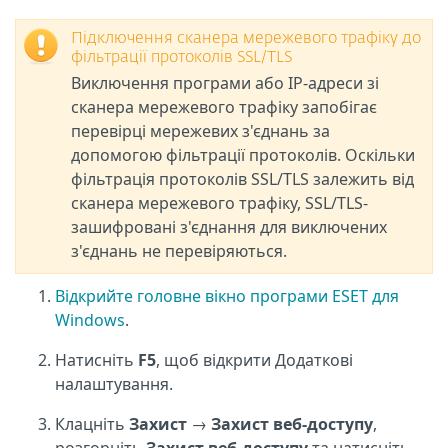
Підключення сканера мережевого трафіку до
фільтрації протоколів SSL/TLS
Виключення програми або IP-адреси зі
сканера мережевого трафіку запобігає
перевірці мережевих з'єднань за
допомогою фільтрації протоколів. Оскільки
фільтрація протоколів SSL/TLS залежить від
сканера мережевого трафіку, SSL/TLS-
зашифровані з'єднання для виключених
з'єднань не перевіряються.
Відкрийте головне вікно програми ESET для
Windows
.
Натисніть
F5
, щоб відкрити Додаткові
налаштування.
Клацніть
Захист
→
Захист веб-доступу
,
розгорніть
Захист веб-доступу
та натисніть