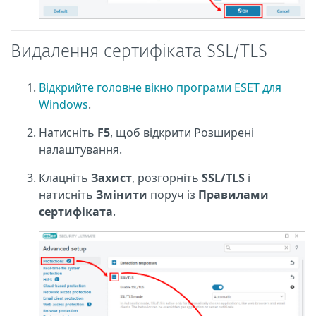
Видалення сертифіката SSL/TLS
Відкрийте головне вікно програми ESET для
Windows
.
Натисніть
F5
, щоб відкрити Розширені
налаштування.
Клацніть
Захист
, розгорніть
SSL/TLS
і
натисніть
Змінити
поруч із
Правилами
сертифіката
.