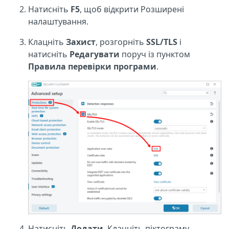
Натисніть
F5
, щоб відкрити Розширені
налаштування.
Клацніть
Захист
, розгорніть
SSL/TLS
і
натисніть
Редагувати
поруч із пунктом
Правила перевірки програми
.
Натисніть
Додати
. Клацніть піктограму