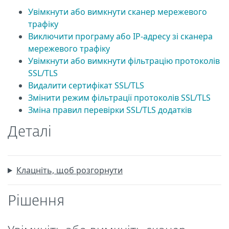
Увімкнути або вимкнути сканер мережевого
трафіку
Виключити програму або IP-адресу зі сканера
мережевого трафіку
Увімкнути або вимкнути фільтрацію протоколів
SSL/TLS
Видалити сертифікат SSL/TLS
Змінити режим фільтрації протоколів SSL/TLS
Зміна правил перевірки SSL/TLS додатків
Деталі
Клацніть, щоб розгорнути
Рішення