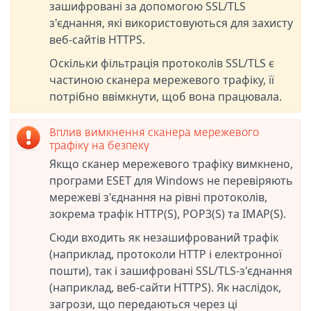
зашифровані за допомогою SSL/TLS
з'єднання, які використовуються для захисту
веб-сайтів HTTPS.
Оскільки фільтрація протоколів SSL/TLS є
частиною сканера мережевого трафіку, її
потрібно ввімкнути, щоб вона працювала.
Вплив вимкнення сканера мережевого
трафіку на безпеку
Якщо сканер мережевого трафіку вимкнено,
програми ESET для Windows не перевіряють
мережеві з'єднання на рівні протоколів,
зокрема трафік HTTP(S), POP3(S) та IMAP(S).
Сюди входить як незашифрований трафік
(наприклад, протоколи HTTP і електронної
пошти), так і зашифровані SSL/TLS-з'єднання
(наприклад, веб-сайти HTTPS). Як наслідок,
загрози, що передаються через ці