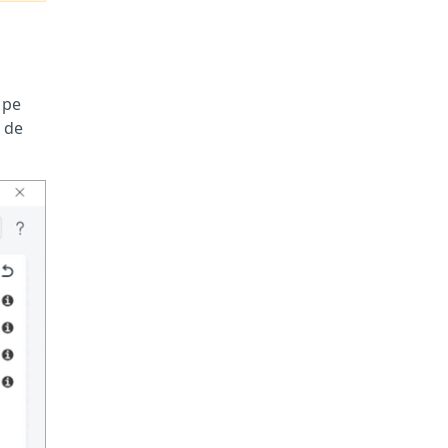
c pe
 de