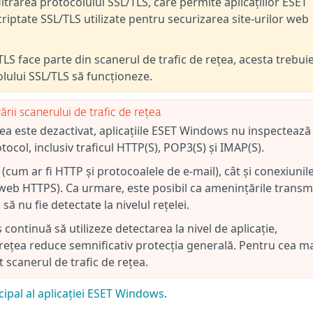
trarea protocolului SSL/TLS, care permite aplicațiilor ESET
iptate SSL/TLS utilizate pentru securizarea site-urilor web
LS face parte din scanerul de trafic de rețea, acesta trebui
colului SSL/TLS să funcționeze.
ării scanerului de trafic de rețea
țea este dezactivat, aplicațiile ESET Windows nu inspectează
tocol, inclusiv traficul HTTP(S), POP3(S) și IMAP(S).
 (cum ar fi HTTP și protocoalele de e-mail), cât și conexiunil
le web HTTPS). Ca urmare, este posibil ca amenințările transm
ă nu fie detectate la nivelul rețelei.
continuă să utilizeze detectarea la nivel de aplicație,
 rețea reduce semnificativ protecția generală. Pentru cea m
t scanerul de trafic de rețea.
ipal al aplicației ESET Windows
.