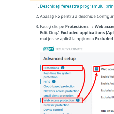
Deschideți fereastra programului princ
Apăsați
F5
pentru a deschide Configur
Faceți clic pe
Protections
→
Web acces
Edit
lângă
Excluded applications (Apl
mai jos se aplică la opțiunea
Excluded 