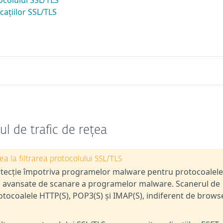
ocolului SSL/TLS
cațiilor SSL/TLS
ul de trafic de rețea
a la filtrarea protocolului SSL/TLS
rotecție împotriva programelor malware pentru protocoalele
ici avansate de scanare a programelor malware. Scanerul de
otocoalele HTTP(S), POP3(S) și IMAP(S), indiferent de brows