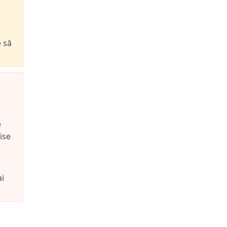
e să
e
ise
ai