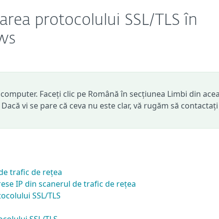
trarea protocolului SSL/TLS în
ows
computer. Faceți clic pe Română în secțiunea Limbi din ace
. Dacă vi se pare că ceva nu este clar, vă rugăm să contactați
de trafic de rețea
rese IP din scanerul de trafic de rețea
otocolului SSL/TLS