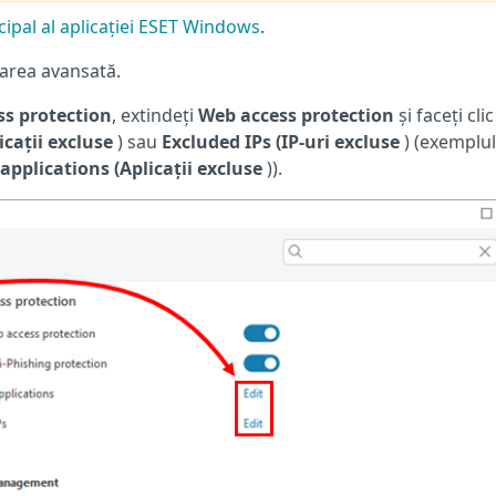
ipal al aplicației ESET Windows
.
area avansată.
s protection
, extindeți
Web access protection
și faceți cli
icații excluse
) sau
Excluded IPs (IP-uri excluse
) (exemplul
applications (Aplicații excluse
)).