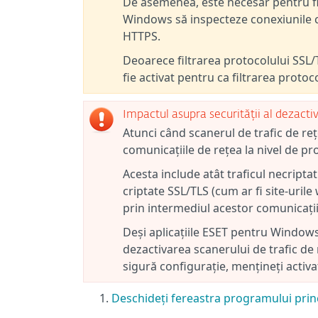
De asemenea, este necesar pentru fil
Windows să inspecteze conexiunile cr
HTTPS.
Deoarece filtrarea protocolului SSL/T
fie activat pentru ca filtrarea proto
Impactul asupra securității al dezactiv
Atunci când scanerul de trafic de re
comunicațiile de rețea la nivel de pro
Acesta include atât traficul necriptat
criptate SSL/TLS (cum ar fi site-uri
prin intermediul acestor comunicații s
Deși aplicațiile ESET pentru Windows 
dezactivarea scanerului de trafic de
sigură configurație, mențineți activa
Deschideți fereastra programului princ