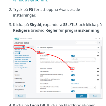
Windows-program
.
Tryck på
F5
för att öppna Avancerade
inställningar.
Klicka på
Skydd
, expandera
SSL/TLS
och klicka på
Redigera
bredvid
Regler för programskanning
.
Klicka på
Lägg till
. Klicka på bläddringsikonen