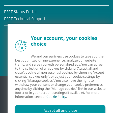
ESET Status Portal
ESET Technical Support
Your account, your cookies
choice
Befintlig kund?
We and our partners use cookies to give you the
best optimized online experience, analyze our website
traffic, and serve you with personalized ads. You can agree
to the collection of all cookies by clicking "Accept all and
close", decline all non-essential cookies by choosing "Accept
essential cookies only", or adjust your cookie settings by
clicking "Manage cookies". You also have the right to
withdraw your consent or change your cookie preferences
anytime by clicking the "Manage cookies" link in our website
footer or in your account settings (if available). For more
information, see our
Cookie Policy
.
Accept all and close