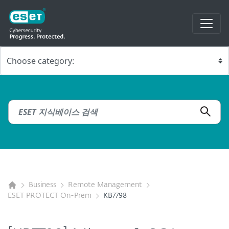
Business
Remote Management
ESET PROTECT On-Prem
KB7798