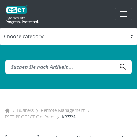
Business
Remote Management
ESET PROTECT On-Prem
KB7724