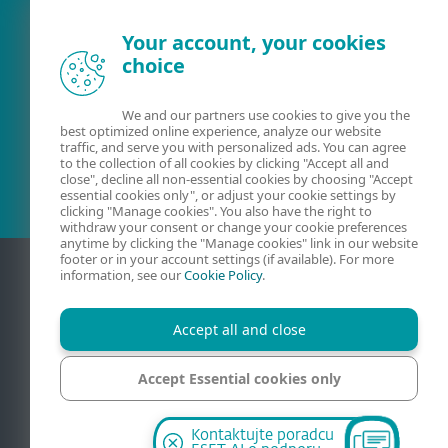
Your account, your cookies
Existujúci zákazník?
choice
We and our partners use cookies to give you the
best optimized online experience, analyze our website
Kontaktujte nás
traffic, and serve you with personalized ads. You can agree
to the collection of all cookies by clicking "Accept all and
02/322 44 444
(pracovné dni 8:00 - 18:30)
close", decline all non-essential cookies by choosing "Accept
essential cookies only", or adjust your cookie settings by
clicking "Manage cookies". You also have the right to
withdraw your consent or change your cookie preferences
anytime by clicking the "Manage cookies" link in our website
footer or in your account settings (if available). For more
information, see our
Cookie Policy
.
Accept all and close
Accept Essential cookies only
Kontakt
Ochrana súkromia
Právne informácie
Manage cookies
Kontaktujte poradcu
Mapa stránky
Spravovať súbory cookie