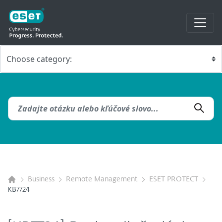
Business
Remote Management
ESET PROTECT
KB7724