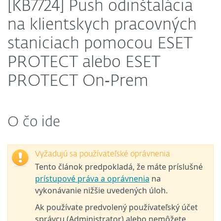
[KB7724] Push odinštalácia
na klientskych pracovných
staniciach pomocou ESET
PROTECT alebo ESET
PROTECT On‑Prem
O čo ide
Vyžadujú sa používateľské oprávnenia
Tento článok predpokladá, že máte príslušné
prístupové práva a oprávnenia
na
vykonávanie nižšie uvedených úloh.
Ak používate predvolený používateľský účet
správcu (Administrator) alebo nemôžete