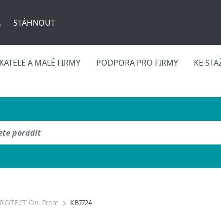
A
STÁHNOUT
ATELE A MALÉ FIRMY
PODPORA PRO FIRMY
KE STA
PROTECT On-Prem
KB7724