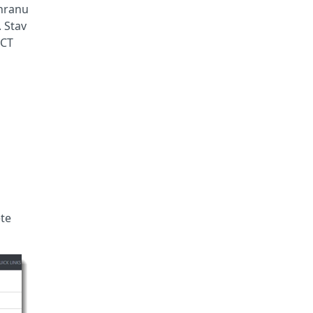
chranu
 Stav
ECT
ěte