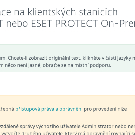
ace na klientských stanicích
T nebo ESET PROTECT On-Pr
. Chcete-li zobrazit originální text, klikněte v části Jazyky 
ám něco není jasné, obraťte se na místní podporu.
otřebná
přístupová práva a oprávnění
pro provedení níže
vzdálené správy výchozího uživatele Administrator nebo n
vytvořte druhého uživatele, který má opravnění rovnající s