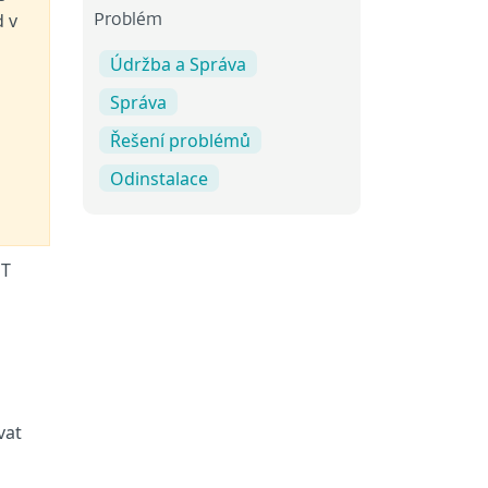
d v
Problém
Údržba a Správa
Správa
Řešení problémů
Odinstalace
ET
vat