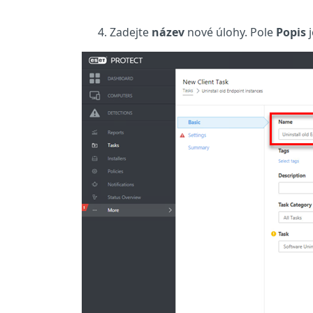
Zadejte
název
nové úlohy. Pole
Popis
j