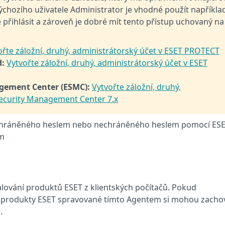
ýchozího uživatele Administrator je vhodné použít napříkla
e přihlásit a zároveň je dobré mít tento přístup uchovaný na
ořte záložní, druhý, administrátorský účet v ESET PROTECT
d:
Vytvořte záložní, druhý, administrátorský účet v ESET
agement Center (ESMC):
Vytvořte záložní, druhý,
Security Management Center 7.x
a chráněného heslem nebo nechráněného heslem pomocí ES
m
alování produktů ESET z klientských počítačů. Pokud
 produkty ESET spravované tímto Agentem si mohou zacho
.