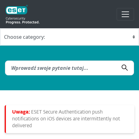
Uwaga:
ESET Secure Authentication push
notifications on iOS devices are intermittently not
delivered