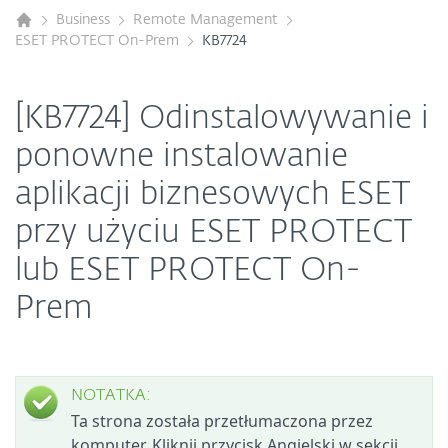
Business
Remote Management
ESET PROTECT On-Prem
KB7724
[KB7724] Odinstalowywanie i
ponowne instalowanie
aplikacji biznesowych ESET
przy użyciu ESET PROTECT
lub ESET PROTECT On-
Prem
NOTATKA:
Ta strona została przetłumaczona przez
komputer. Kliknij przycisk Angielski w sekcji