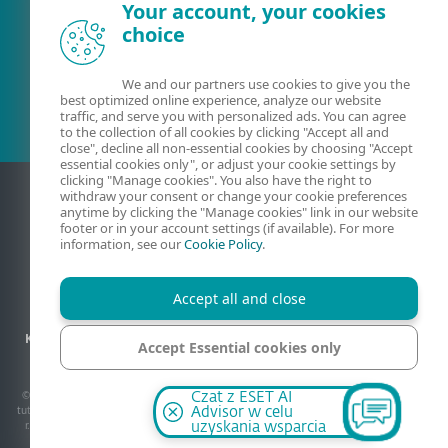
Your account, your cookies
choice
Obecny klient?
We and our partners use cookies to give you the
best optimized online experience, analyze our website
traffic, and serve you with personalized ads. You can agree
to the collection of all cookies by clicking "Accept all and
close", decline all non-essential cookies by choosing "Accept
essential cookies only", or adjust your cookie settings by
clicking "Manage cookies". You also have the right to
withdraw your consent or change your cookie preferences
anytime by clicking the "Manage cookies" link in our website
footer or in your account settings (if available). For more
information, see our
Cookie Policy
.
Accept all and close
Kontact
Prywatność
Informacje prawne
Zgłoś podatność
Accept Essential cookies only
Mapa strony
Zarządzaj plikami cookie
Manage cookies
© 1992 - 2026 ESET spol. s r.o. – Wszelkie prawa zastrzeżone. Znaki towarowe użyte
Czat z ESET AI
tutaj są znakami towarowymi lub zarejestrowanymi znakami towarowymi ESET spol. s
Advisor w celu
r.o. lub ESET North America. Wszystkie inne nazwy oraz marki są zarejestrowanymi
uzyskania wsparcia
znakami towarowymi poszczególnych podmiotów.