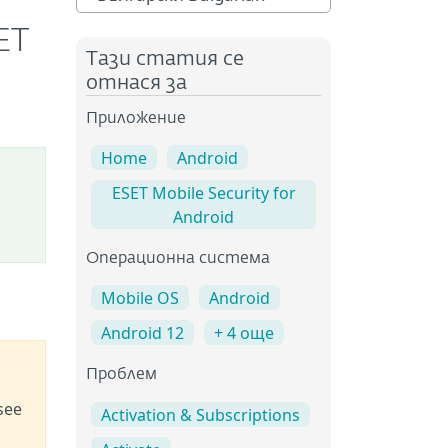
ET
Тази статия се
отнася за
Приложение
Home
Android
ESET Mobile Security for
Android
Операционна система
Mobile OS
Android
Android 12
+ 4 още
Проблем
see
Activation & Subscriptions