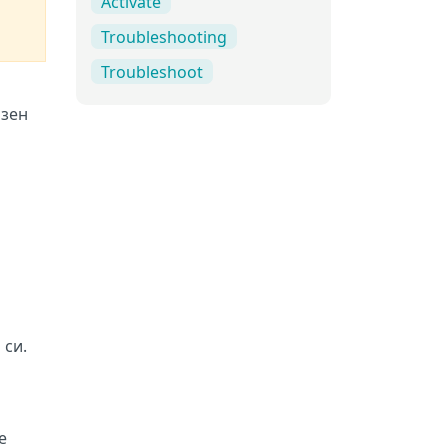
Activate
Troubleshooting
Troubleshoot
нзен
 си.
e