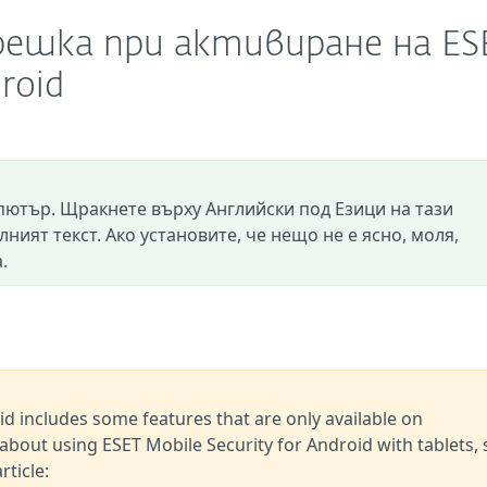
грешка при активиране на ES
roid
пютър. Щракнете върху Английски под Езици на тази
лният текст. Ако установите, че нещо не е ясно, моля,
.
id includes some features that are only available on
bout using ESET Mobile Security for Android with tablets, 
ticle: