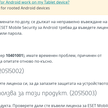
 for Android work on my Tablet device?
 for rooted Android devices
менати по-долу, се дължат на неправилно въвеждане на
ESET Mobile Security за Android трябва да въведете лице
или парола.
мер
10401001
), имате временен проблем, причинен от
а опитате отново по-късно.
20515002)
те лиценза си, за да запазите защитата на устройството
олзва за този продукт. (20515003)
дукта. Проверете дали сте въвели лиценза за ESET Mobil