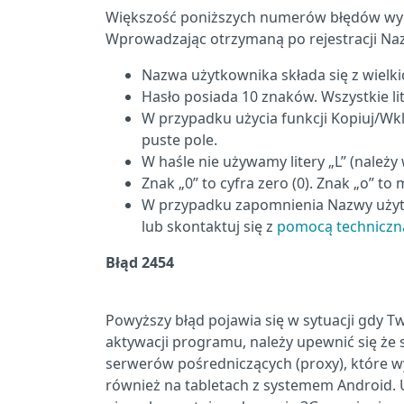
Większość poniższych numerów błędów wyn
Wprowadzając otrzymaną po rejestracji Naz
Nazwa użytkownika składa się z wielkich
Hasło posiada 10 znaków. Wszystkie lit
W przypadku użycia funkcji Kopiuj/Wk
puste pole.
W haśle nie używamy litery „L” (należy
Znak „0” to cyfra zero (0). Znak „o” to m
W przypadku zapomnienia Nazwy użytk
lub skontaktuj się z
pomocą techniczn
Błąd 2454
Powyższy błąd pojawia się w sytuacji gdy Tw
aktywacji programu, należy upewnić się że s
serwerów pośredniczących (proxy), które w
również na tabletach z systemem Android. 