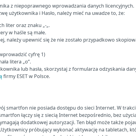
ika z niepoprawnego wprowadzania danych licencyjnych.
wę użytkownika i Hasło, należy mieć na uwadze to, że:
 liter oraz znaku „-„.
ery w haśle są małe.
lej, należy upewnić się że nie zostało przypadkowo skopio
 wprowadzić cyfrę 1)
ała litera „o”.
ownika lub hasła, skorzystaj z formularza odzyskania dan
ą
firmy ESET w Polsce.
ój smartfon nie posiada dostępu do sieci Internet. W trakc
martfon łączy się z siecią Internet bezpośrednio, bez użyci
ymagają dodatkowej autoryzacji. Ten błąd może także pojaw
Użytkownicy próbujący wykonać aktywację na tabletach, kt