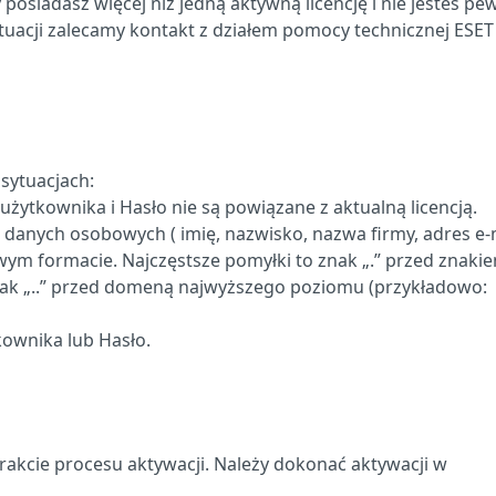
osiadasz więcej niż jedną aktywną licencję i nie jesteś pe
tuacji zalecamy kontakt z działem pomocy technicznej ESET
sytuacjach:
żytkownika i Hasło nie są powiązane z aktualną licencją.
danych osobowych ( imię, nazwisko, nazwa firmy, adres e-
wym formacie. Najczęstsze pomyłki to znak „.” przed znaki
znak „..” przed domeną najwyższego poziomu (przykładowo:
ownika lub Hasło.
rakcie procesu aktywacji. Należy dokonać aktywacji w