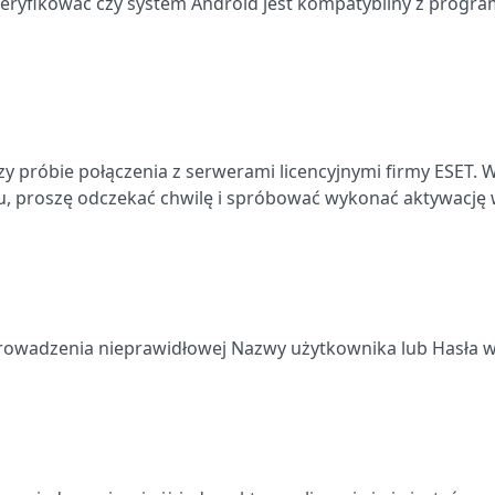
weryfikować czy system Android jest kompatybilny z progr
zy próbie połączenia z serwerami licencyjnymi firmy ESET. 
u, proszę odczekać chwilę i spróbować wykonać aktywację
rowadzenia nieprawidłowej Nazwy użytkownika lub Hasła 