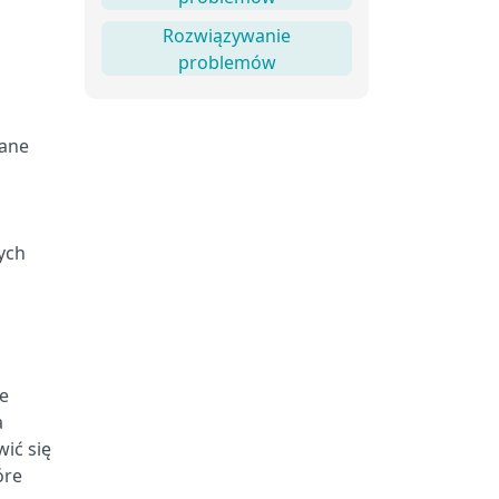
Rozwiązywanie
problemów
wane
ych
ie
a
ić się
óre