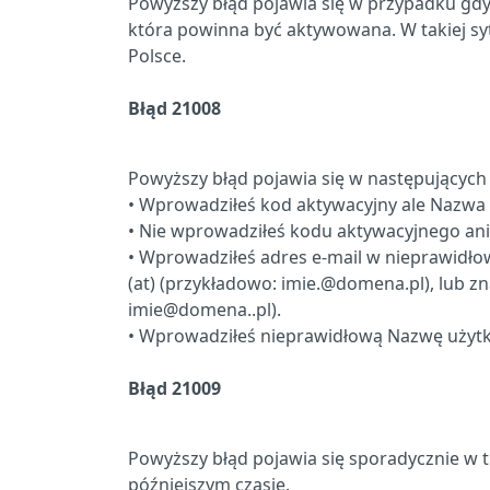
Powyższy błąd pojawia się w przypadku gdy p
która powinna być aktywowana. W takiej sy
Polsce.
Błąd 21008
Powyższy błąd pojawia się w następujących 
• Wprowadziłeś kod aktywacyjny ale Nazwa u
• Nie wprowadziłeś kodu aktywacyjnego ani 
• Wprowadziłeś adres e-mail w nieprawidło
(at) (przykładowo: imie.@domena.pl), lub 
imie@domena..pl).
• Wprowadziłeś nieprawidłową Nazwę użytk
Błąd 21009
Powyższy błąd pojawia się sporadycznie w t
późniejszym czasie.