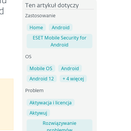
mu
Ten artykuł dotyczy
d
Zastosowanie
Home
Android
ESET Mobile Security for
Android
OS
Mobile OS
Android
Android 12
+ 4 więcej
Problem
Aktywacja i licencja
Aktywuj
Rozwiązywanie
problemów