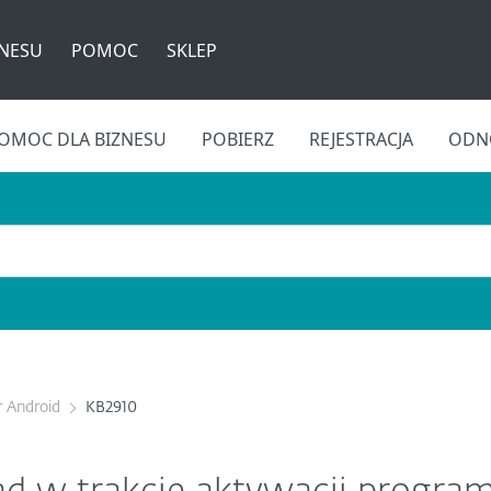
ZNESU
POMOC
SKLEP
OMOC DLA BIZNESU
POBIERZ
REJESTRACJA
ODNÓ
r Android
KB2910