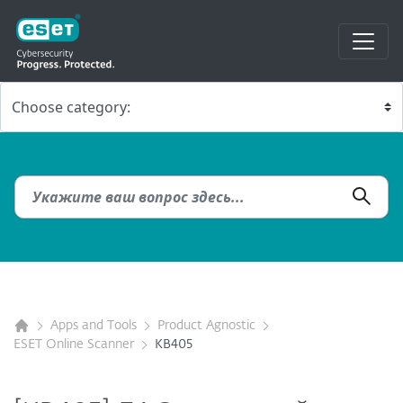
Apps and Tools
Product Agnostic
ESET Online Scanner
KB405