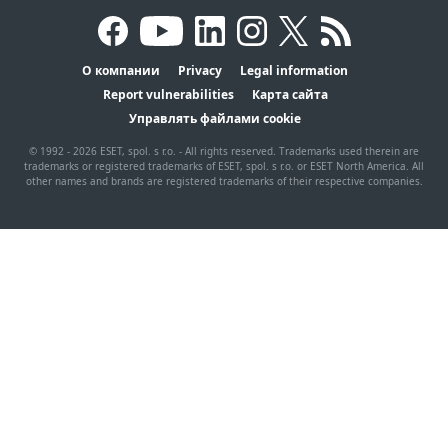
О компании
Privacy
Legal information
Report vulnerabilities
Карта сайта
Управлять файлами cookie
© 1992 - 2026 ESET, spol. s r.o. - All rights reserved. Trademarks used therein are
trademarks or registered trademarks of ESET, spol. s r.o. or ESET North America. All
other names and brands are registered trademarks of their respective companies.