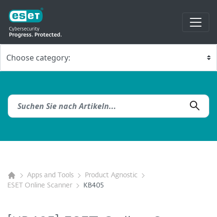
Apps and Tools
Product Agnostic
ESET Online Scanner
KB405