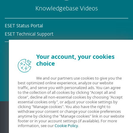
Knowledgebase Videos
ESET Status Portal
ESET Technical Support
Your account, your cookies
choice
Bestehender Kunde?
We and our partners use cookies to give you the
best optimized online experience, analyze our website
traffic, and serve you with personalized ads. You can agree
to the collection of all cookies by clicking "Accept all and
close", decline all non-essential cookies by choosing "Accept
essential cookies only", or adjust your cookie settings by
clicking "Manage cookies". You also have the right to
withdraw your consent or change your cookie preferences
anytime by clicking the "Manage cookies" link in our website
footer or in your account settings (if available). For more
information, see our
Cookie Policy
.