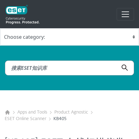
Apps and Tools
Product Agnostic
ESET Online Scanner
KB405