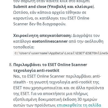
τον σαρωτή όταν κάνετε κλικ στο κουμπί
Submit and close (Υποβολή και κλείσιμο
).
Ωστόσο, εάν κάποια αρχεία τέθηκαν σε
καραντίνα, οι κατάλογοι του ESET Online
Scanner δεν θα διαγραφούν.
Χειροκίνητη απεγκατάσταση:
Διαγράψτε τον
κατάλογο
esetonlinescanner
από την ακόλουθη
τοποθεσία:
C:\Users\username\AppData\Local\ESET\ESETOnlineS
Περιλαμβάνει το ESET Online Scanner
τεχνολογία anti-rootkit
Ναι, το ESET Online Scanner περιλαμβάνει anti-
stealth - τη γνωστή τεχνολογία anti-rootkit της
ESET που χρησιμοποιείται και σε άλλα προϊόντα
της ESET. Για να αποκτήσετε μια πλήρως
εξοπλισμένη δοκιμαστική έκδοση 30 ημερών
αυτών των προϊόντων,
επισκεφθείτε τη σελίδα