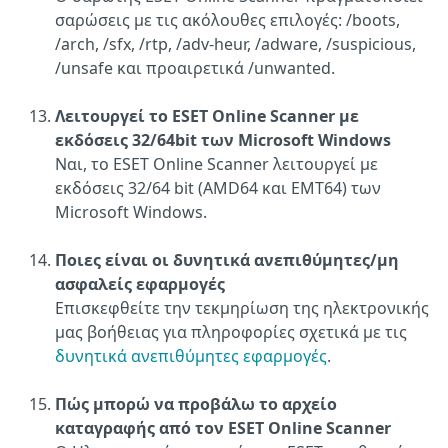
σαρώσεις με τις ακόλουθες επιλογές: /boots,
/arch, /sfx, /rtp, /adv-heur, /adware, /suspicious,
/unsafe και προαιρετικά /unwanted.
Λειτουργεί το ESET Online Scanner με
εκδόσεις 32/64bit των Microsoft Windows
Ναι, το ESET Online Scanner λειτουργεί με
εκδόσεις 32/64 bit (AMD64 και EMT64) των
Microsoft Windows.
Ποιες είναι οι δυνητικά ανεπιθύμητες/μη
ασφαλείς εφαρμογές
Επισκεφθείτε την τεκμηρίωση της ηλεκτρονικής
μας βοήθειας για πληροφορίες σχετικά με τις
δυνητικά ανεπιθύμητες εφαρμογές
.
Πώς μπορώ να προβάλω το αρχείο
καταγραφής από τον ESET Online Scanner