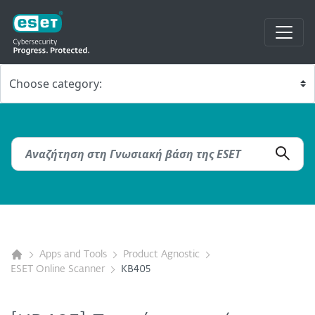
Apps and Tools
Product Agnostic
ESET Online Scanner
KB405