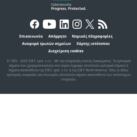
Επικοινωνία
Απόρρητο
Νομικές πληροφορίες
Αναφορά τρωτών σημείων
Χάρτης ιστότοπου
Διαχείριση cookies
© 1992 - 2026 ESET, spol. s r.o. - Με την επιφύλαξη παντός δικαιώματος. Τα εμπορικά
σήματα που χρησιμοποιούνται στο παρόν έγγραφο αποτελούν εμπορικά σήματα ή
σήματα κατατεθέντα της ESET, spol. s r.o. ή της ESET North America. Όλες οι άλλες
εμπορικές ονομασίες και επωνυμίες αποτελούν σήματα κατατεθέντα των αντίστοιχων
εταιρειών.