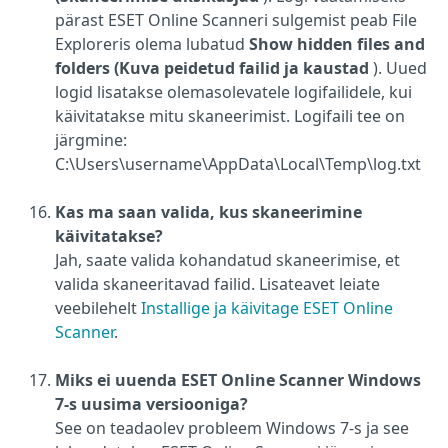
pärast ESET Online Scanneri sulgemist peab File
Exploreris olema lubatud
Show hidden files and
folders (Kuva peidetud failid ja kaustad
). Uued
logid lisatakse olemasolevatele logifailidele, kui
käivitatakse mitu skaneerimist. Logifaili tee on
järgmine:
C:\Users\username\AppData\Local\Temp\log.txt
Kas ma saan valida, kus skaneerimine
käivitatakse?
Jah, saate valida kohandatud skaneerimise, et
valida skaneeritavad failid. Lisateavet leiate
veebilehelt
Installige ja käivitage ESET Online
Scanner
.
Miks ei uuenda ESET Online Scanner Windows
7-s uusima versiooniga?
See on teadaolev probleem Windows 7-s ja see