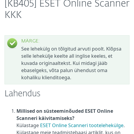
[KB405] ESET Online Scanner
KKK
MÄRGE:
See lehekülg on tõlgitud arvuti poolt. Klõpsa
selle lehekülje keelte all inglise keeles, et
kuvada originaaltekst. Kui midagi jääb
ebaselgeks, võta palun ühendust oma
kohaliku klienditoega.
Lahendus
Millised on süsteeminõuded ESET Online
Scanneri käivitamiseks?
Külastage
ESET Online Scanneri tootelehekülge
.
Külastage meie teadmistebaasi artiklit, kus on