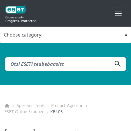
Apps and Tools
Product Agnostic
ESET Online Scanner
KB405