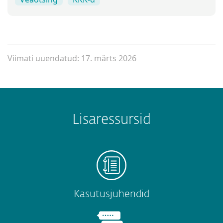
Viimati uuendatud: 17. märts 2026
Lisaressursid
Kasutusjuhendid