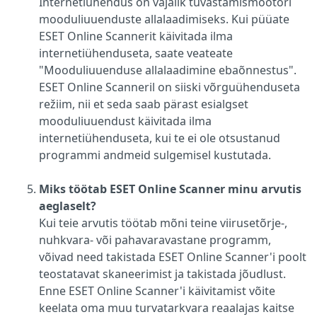
Internetiühendus on vajalik tuvastamismootori
mooduliuuenduste allalaadimiseks. Kui püüate
ESET Online Scannerit käivitada ilma
internetiühenduseta, saate veateate
"Mooduliuuenduse allalaadimine ebaõnnestus".
ESET Online Scanneril on siiski võrguühenduseta
režiim, nii et seda saab pärast esialgset
mooduliuuendust käivitada ilma
internetiühenduseta, kui te ei ole otsustanud
programmi andmeid sulgemisel kustutada.
Miks töötab ESET Online Scanner minu arvutis
aeglaselt?
Kui teie arvutis töötab mõni teine viirusetõrje-,
nuhkvara- või pahavaravastane programm,
võivad need takistada ESET Online Scanner'i poolt
teostatavat skaneerimist ja takistada jõudlust.
Enne ESET Online Scanner'i käivitamist võite
keelata oma muu turvatarkvara reaalajas kaitse