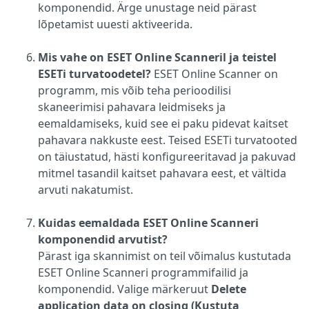
komponendid. Ärge unustage neid pärast
lõpetamist uuesti aktiveerida.
Mis vahe on ESET Online Scanneril ja teistel
ESETi turvatoodetel?
ESET Online Scanner on
programm, mis võib teha perioodilisi
skaneerimisi pahavara leidmiseks ja
eemaldamiseks, kuid see ei paku pidevat kaitset
pahavara nakkuste eest. Teised ESETi turvatooted
on täiustatud, hästi konfigureeritavad ja pakuvad
mitmel tasandil kaitset pahavara eest, et vältida
arvuti nakatumist.
Kuidas eemaldada ESET Online Scanneri
komponendid arvutist?
Pärast iga skannimist on teil võimalus kustutada
ESET Online Scanneri programmifailid ja
komponendid. Valige märkeruut
Delete
application data on closing (Kustuta