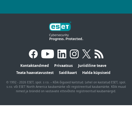
Kontaktandmed
Privaatsus
Juriidiline teave
Teata haavatavustest
Saidikaart
Halda küpsiseid
© 1992 - 2026 ESET, spol. s r.o. – Kõik õigused kaitstud. Lehel on kastatud ESET, spol.
s.r.o. või ESET North America kaubamärke või registreeritud kaubamärke. Kõik muud
nimed ja brändid on vastavate ettevõtete registreeritud kaubamärgid.