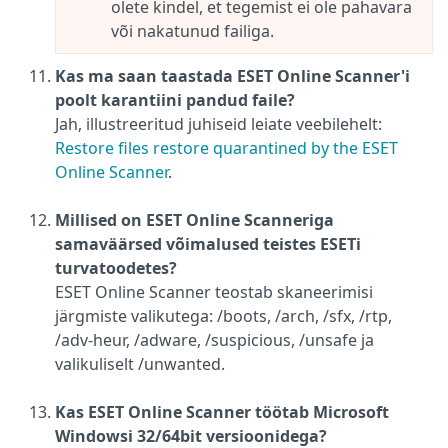
olete kindel, et tegemist ei ole pahavara
või nakatunud failiga.
Kas ma saan taastada ESET Online Scanner'i
poolt karantiini pandud faile?
Jah, illustreeritud juhiseid leiate veebilehelt:
Restore files restore quarantined by the ESET
Online Scanner
.
Millised on ESET Online Scanneriga
samaväärsed võimalused teistes ESETi
turvatoodetes?
ESET Online Scanner teostab skaneerimisi
järgmiste valikutega: /boots, /arch, /sfx, /rtp,
/adv-heur, /adware, /suspicious, /unsafe ja
valikuliselt /unwanted.
Kas ESET Online Scanner töötab Microsoft
Windowsi 32/64bit versioonidega?