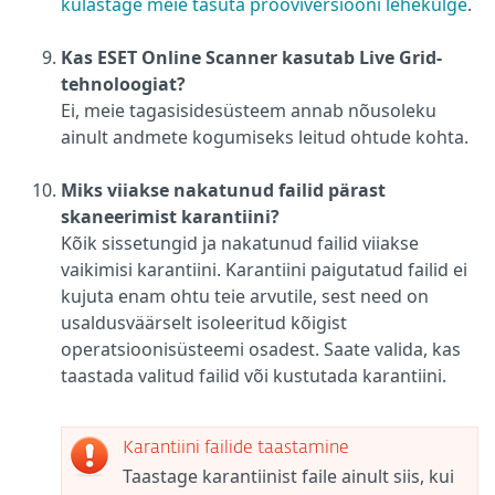
külastage meie tasuta prooviversiooni lehekülge
.
Kas ESET Online Scanner kasutab Live Grid-
tehnoloogiat?
Ei, meie tagasisidesüsteem annab nõusoleku
ainult andmete kogumiseks leitud ohtude kohta.
Miks viiakse nakatunud failid pärast
skaneerimist karantiini?
Kõik sissetungid ja nakatunud failid viiakse
vaikimisi karantiini. Karantiini paigutatud failid ei
kujuta enam ohtu teie arvutile, sest need on
usaldusväärselt isoleeritud kõigist
operatsioonisüsteemi osadest. Saate valida, kas
taastada valitud failid või kustutada karantiini.
Karantiini failide taastamine
Taastage karantiinist faile ainult siis, kui