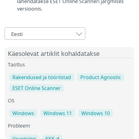
lahendatakse ESET Online Scanneri järgmises
versioonis.
Eesti
Käesolevat artiklit kohaldatakse
Taotlus
Rakendused ja tööriistad
Product Agnostic
ESET Online Scanner
OS
Windows
Windows 11
Windows 10
Probleem
Veaotsing
KKK-d