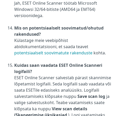
Jah, ESET Online Scanner töötab Microsoft
Windowsi 32/64-bitiste (AMD64 ja EMT64)
versioonidega.
Mis on potentsiaalselt soovimatud/ohutud
rakendused?
Külastage meie veebipõhist
abidokumentatsiooni, et saada teavet
potentsiaalselt soovimatute rakenduste
kohta.
Kuidas saan vaadata ESET Online Scanneri
logifaili?
ESET Online Scanner salvestab pärast skannimise
lõpetamist logifaili. Seda logifaili saab vaadata või
saata ESETile edasiseks analüüsiks. Logifaili
salvestamiseks klõpsake nuppu
Save scan log
ja
valige salvestuskoht. Teabe vaatamiseks saate
klõpsata ka nuppu
View scan details
(Skaneerimise üksikasjad
). Logi vaatamiseks