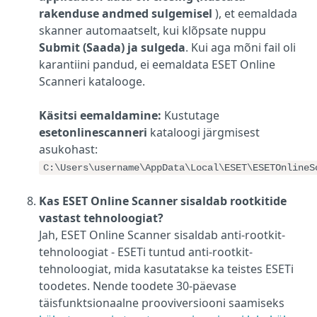
rakenduse andmed sulgemisel
), et eemaldada
skanner automaatselt, kui klõpsate nuppu
Submit (Saada) ja sulgeda
. Kui aga mõni fail oli
karantiini pandud, ei eemaldata ESET Online
Scanneri katalooge.
Käsitsi eemaldamine:
Kustutage
esetonlinescanneri
kataloogi järgmisest
asukohast:
C:\Users\username\AppData\Local\ESET\ESETOnlineS
Kas ESET Online Scanner sisaldab rootkitide
vastast tehnoloogiat?
Jah, ESET Online Scanner sisaldab anti-rootkit-
tehnoloogiat - ESETi tuntud anti-rootkit-
tehnoloogiat, mida kasutatakse ka teistes ESETi
toodetes. Nende toodete 30-päevase
täisfunktsionaalne prooviversiooni saamiseks