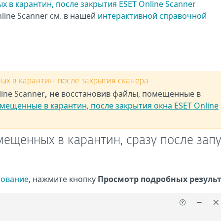
 в карантин, после закрытия ESET Online Scanner
line Scanner см. в нашей
интерактивной справочной
х в карантин, после закрытия сканера
ine Scanner
, не
восстановив файлы, помещенные в
мещенные в карантин, после закрытия окна ESET Online
ещенных в карантин, сразу после зап
рование
, нажмите кнопку
Просмотр подробных резуль