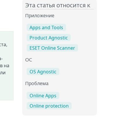
Эта статья относится к
Приложение
Apps and Tools
Product Agnostic
та,
ESET Online Scanner
а-
OC
в на
OS Agnostic
кли
Проблема
Online Apps
Online protection