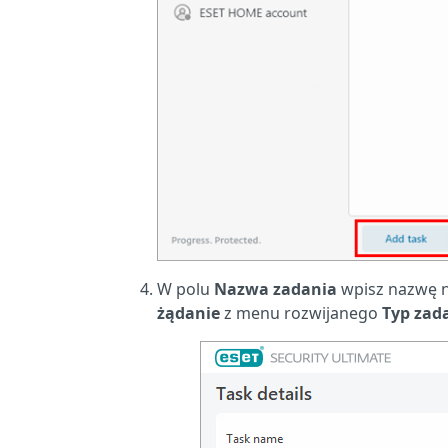
W polu
Nazwa zadania
wpisz nazwę n
żądanie
z menu rozwijanego
Typ zad