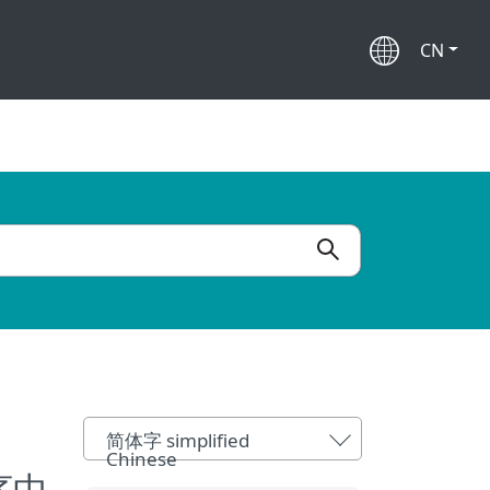
CN
简体字 simplified
Chinese