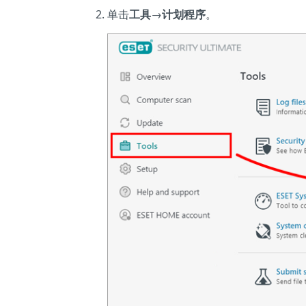
单击
工具
→
计划程序
。