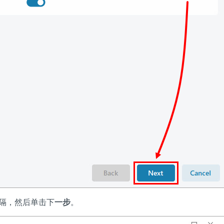
隔，然后单击下
一步
。