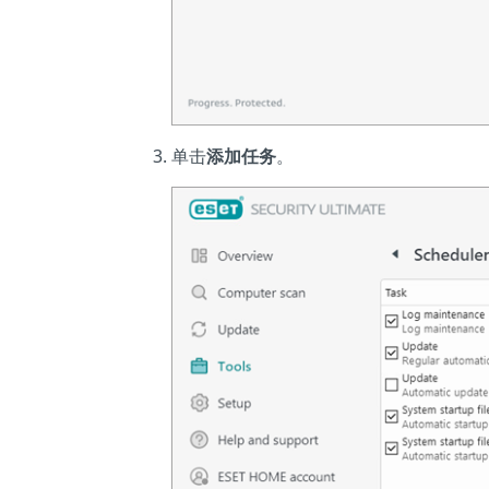
单击
添加任务
。