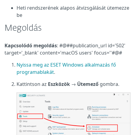
Heti rendszerének alapos átvizsgálását ütemezze
be
Megoldás
Kapcsolódó megoldás
: #@##publication_url id='502'
target='_blank' content='macOS users' focus=''#@#
Nyissa meg az ESET Windows alkalmazás fő
programablakát
.
Kattintson az
Eszközök
→
Ütemező
gombra.