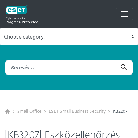
Small Office
ESET Small Business Security
KB3207
[KB3207] Eszközellenőrzés