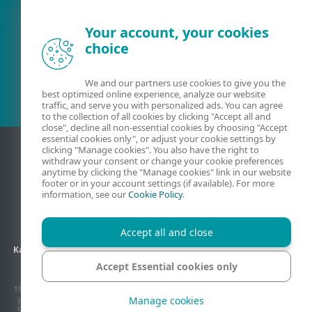
Your account, your cookies
choice
Meglévő ügyfél?
We and our partners use cookies to give you the
best optimized online experience, analyze our website
traffic, and serve you with personalized ads. You can agree
to the collection of all cookies by clicking "Accept all and
close", decline all non-essential cookies by choosing "Accept
essential cookies only", or adjust your cookie settings by
clicking "Manage cookies". You also have the right to
withdraw your consent or change your cookie preferences
anytime by clicking the "Manage cookies" link in our website
footer or in your account settings (if available). For more
information, see our
Cookie Policy
.
Accept all and close
Kapcsolat
Adatkezelés
ÁSZF
Partneroldalak
Oldaltérkép
Accept Essential cookies only
Sütik kezelése
1992–2026 ESET, spol. s r.o. Minden jog fenntartva. Az itt használt védjegyek, szerzői
Manage cookies
jog által védett tartalmak az ESET, spol. s r.o. vagy az ESET Észak-Amerika illetve a
Sicontact Kft márkajegyei vagy védjegyei, illetve szerzői jog vagy egyéb jogszabály