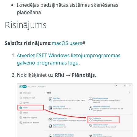
Iknedēļas padziļinātas sistēmas skenēšanas
plānošana
Risinājums
Saistīts risinājums:
macOS users
#
Atveriet ESET Windows lietojumprogrammas
galveno programmas logu
.
Noklikšķiniet uz
Rīki
→
Plānotājs
.