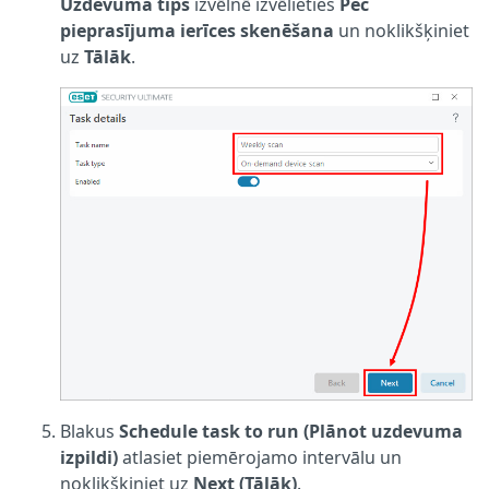
Uzdevuma tips
izvēlnē izvēlieties
Pēc
pieprasījuma ierīces skenēšana
un noklikšķiniet
uz
Tālāk
.
Blakus
Schedule task to run (Plānot uzdevuma
izpildi)
atlasiet piemērojamo intervālu un
noklikšķiniet uz
Next (Tālāk)
.