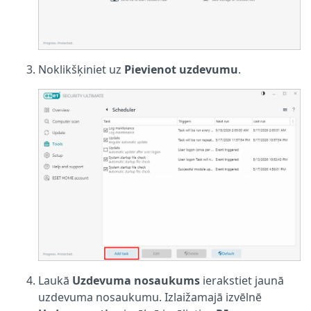
Noklikšķiniet uz
Pievienot uzdevumu
.
Laukā
Uzdevuma nosaukums
ierakstiet jaunā
uzdevuma nosaukumu. Izlaižamajā izvēlnē