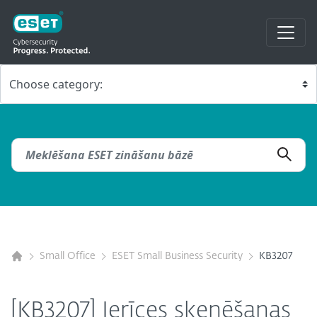
Small Office
ESET Small Business Security
KB3207
[KB3207] Ierīces skenēšanas