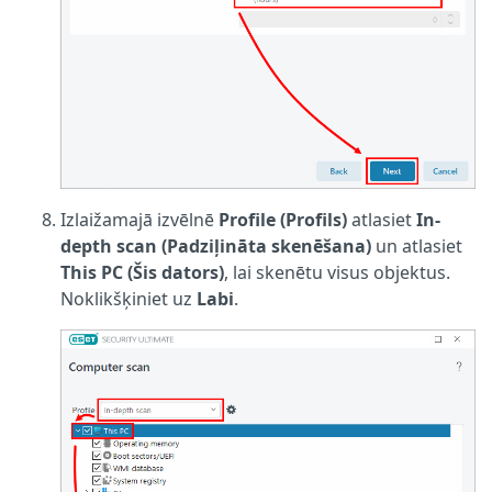
Izlaižamajā izvēlnē
Profile (Profils)
atlasiet
In-
depth scan (Padziļināta skenēšana)
un atlasiet
This PC (Šis dators)
, lai skenētu visus objektus.
Noklikšķiniet uz
Labi
.