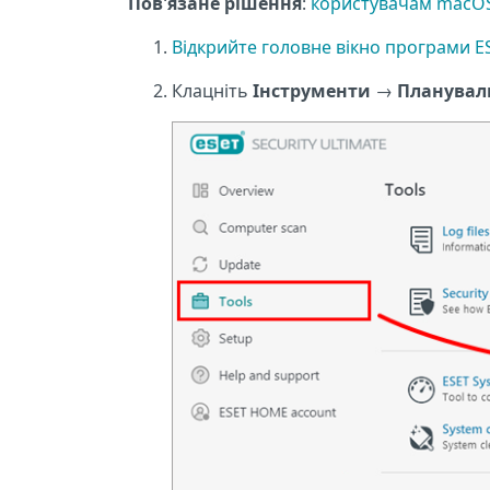
Пов'язане рішення
:
користувачам macO
Відкрийте головне вікно програми E
Клацніть
Інструменти
→
Планувал