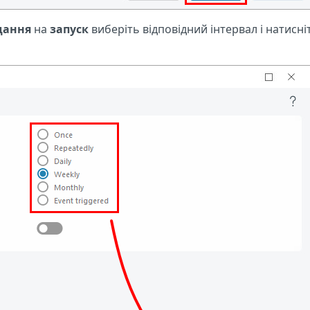
дання
на
запуск
виберіть відповідний інтервал і натисні