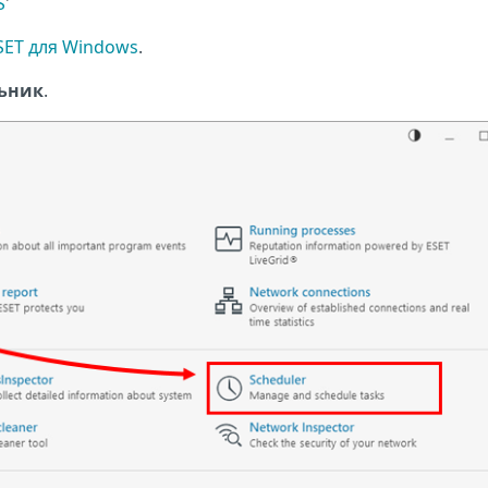
S
'
SET для Windows
.
ьник
.