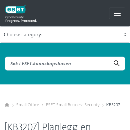
Small Office
ESET Small Business Security
KB3207
[KB3207] Planlegg en