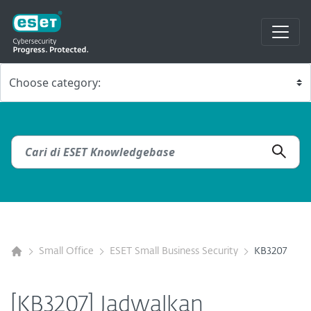
Small Office
ESET Small Business Security
KB3207
[KB3207] Jadwalkan