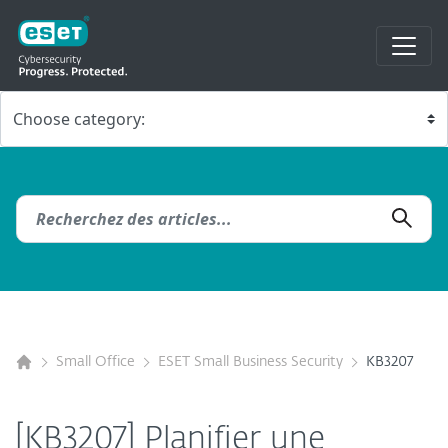
Small Office
ESET Small Business Security
KB3207
[KB3207] Planifier une