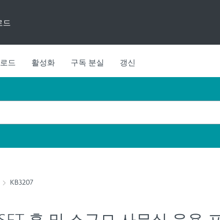
로드
로드
활성화
구독 분실
갱신
KB3207